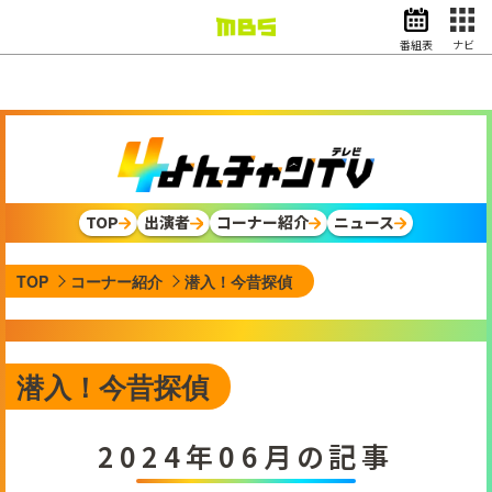
番組表
ナビ
情報・報道
バラエティ
ドラマ
アニメ
スポーツ
TOP
出演者
コーナー紹介
ニュース
動画イズム
ニュース
TOP
コーナー紹介
潜入！今昔探偵
天気・防災
イベント
映画
アナウンサー
潜入！今昔探偵
グッズ
2024年06月の記事
EN
検索
番組表