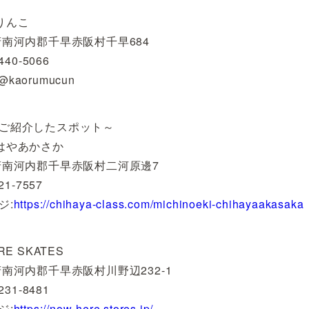
りんこ
府南河内郡千早赤阪村千早684
440-5066
:@kaorumucun
ご紹介したスポット～
はやあかさか
府南河内郡千早赤阪村二河原邊7
21-7557
ジ:
https://chihaya-class.com/michinoeki-chihayaakasaka
RE SKATES
府南河内郡千早赤阪村川野辺232-1
231-8481
ジ:
https://now-here.stores.jp/