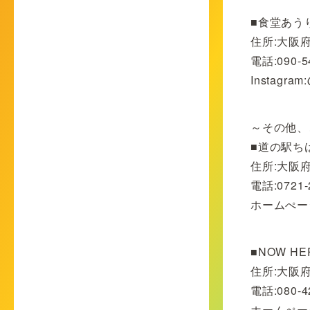
■食堂あう
住所:大阪
電話:090-5
Instagram
～その他、
■道の駅ち
住所:大阪
電話:0721-
ホームぺー
■NOW HE
住所:大阪
電話:080-4
ホームぺー