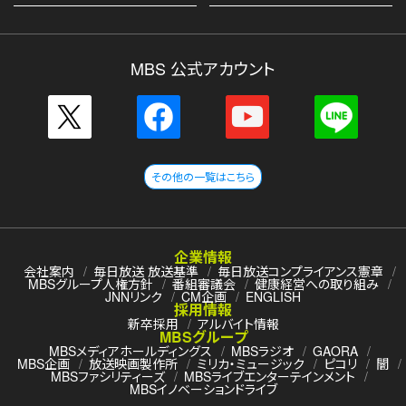
MBS 公式アカウント
その他の一覧はこちら
企業情報
会社案内
毎日放送 放送基準
毎日放送コンプライアンス憲章
MBSグループ人権方針
番組審議会
健康経営への取り組み
JNNリンク
CM企画
ENGLISH
採用情報
新卒採用
アルバイト情報
MBSグループ
MBSメディアホールディングス
MBSラジオ
GAORA
MBS企画
放送映画製作所
ミリカ・ミュージック
ピコリ
闇
MBSファシリティーズ
MBSライブエンターテインメント
MBSイノベーションドライブ