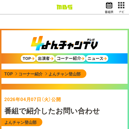
番組表
ナビ
情報・報道
バラエティ
ドラマ
アニメ
スポーツ
TOP
出演者
コーナー紹介
ニュース
動画イズム
ニュース
TOP
コーナー紹介
よんチャン登山部
天気・防災
イベント
映画
アナウンサー
2026年04月07日（火）公開
グッズ
番組で紹介したお問い合わせ
よんチャン登山部
EN
検索
番組表