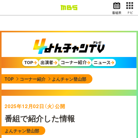
番組表
ナビ
情報・報道
バラエティ
ドラマ
アニメ
スポーツ
TOP
出演者
コーナー紹介
ニュース
動画イズム
ニュース
TOP
コーナー紹介
よんチャン登山部
天気・防災
イベント
映画
アナウンサー
2025年12月02日（火）公開
グッズ
番組で紹介した情報
よんチャン登山部
EN
検索
番組表