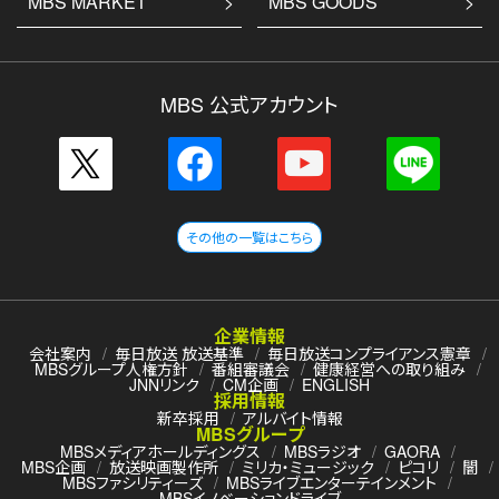
MBS MARKET
MBS GOODS
MBS 公式アカウント
その他の一覧はこちら
企業情報
会社案内
毎日放送 放送基準
毎日放送コンプライアンス憲章
MBSグループ人権方針
番組審議会
健康経営への取り組み
JNNリンク
CM企画
ENGLISH
採用情報
新卒採用
アルバイト情報
MBSグループ
MBSメディアホールディングス
MBSラジオ
GAORA
MBS企画
放送映画製作所
ミリカ・ミュージック
ピコリ
闇
MBSファシリティーズ
MBSライブエンターテインメント
MBSイノベーションドライブ