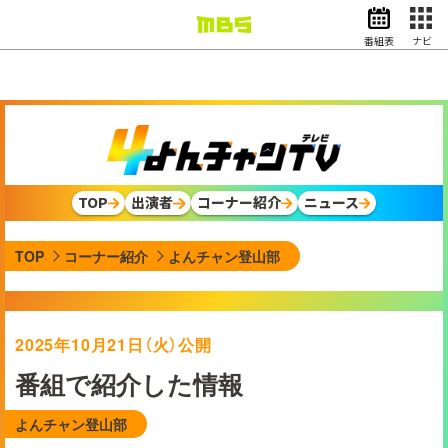
番組表
ナビ
情報・報道
バラエティ
ドラマ
アニメ
スポーツ
TOP
出演者
コーナー紹介
ニュース
動画イズム
ニュース
TOP
コーナー紹介
よんチャン登山部
天気・防災
イベント
映画
アナウンサー
2025年10月21日（火）公開
グッズ
番組で紹介した情報
よんチャン登山部
EN
検索
番組表