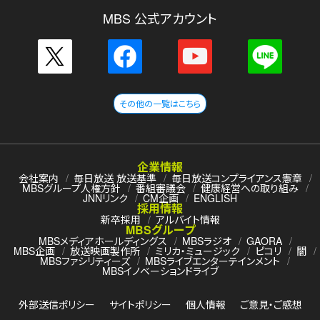
MBS 公式アカウント
その他の一覧はこちら
企業情報
会社案内
毎日放送 放送基準
毎日放送コンプライアンス憲章
MBSグループ人権方針
番組審議会
健康経営への取り組み
JNNリンク
CM企画
ENGLISH
採用情報
新卒採用
アルバイト情報
MBSグループ
MBSメディアホールディングス
MBSラジオ
GAORA
MBS企画
放送映画製作所
ミリカ・ミュージック
ピコリ
闇
MBSファシリティーズ
MBSライブエンターテインメント
MBSイノベーションドライブ
外部送信ポリシー
サイトポリシー
個人情報
ご意見・ご感想