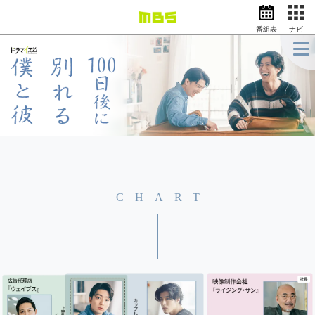
番組表
ナビ
情報・報道
バラエティ
ドラマ
アニメ
スポーツ
動画イズム
ニュース
天気・防災
イベント
CHART
映画
アナウンサー
グッズ
EN
検索
番組表