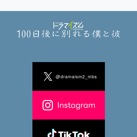
@dramaism2_mbs