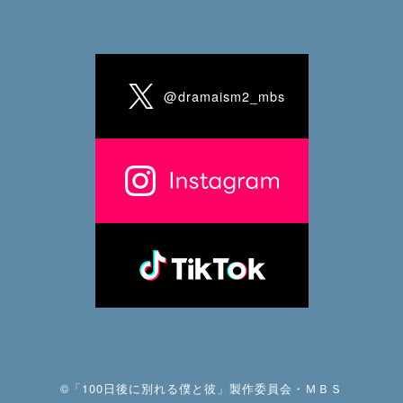
@dramaism2_mbs
©「100日後に別れる僕と彼」製作委員会・ＭＢＳ