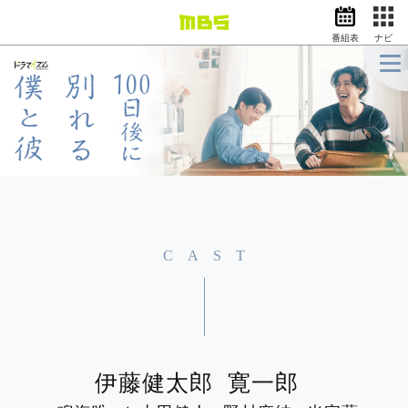
番組表
ナビ
情報・報道
バラエティ
ドラマ
アニメ
スポーツ
動画イズム
ニュース
天気・防災
イベント
CAST
映画
アナウンサー
グッズ
伊藤健太郎
寛一郎
EN
検索
番組表