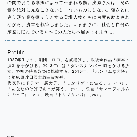
の間でおこる摩擦によって生まれる傷。浅原さんは、その
傷を絶対に見過ごさないし、ないものにしない。強さとは
違う形で傷を癒そうとする登場人物たちに何度も励まされ
ながら、脚本を執筆しました。いままさに、社会と自分の
摩擦に悩んでいるすべての人たちへ届きますように。
Profile
1987年生まれ。劇団「ロロ」を旗揚げし、以後全作品の脚本・
演出を手がける。2013年には『ダンスナンバー 時をかける少
女』で初の映画監督に挑戦する。2015年、『ハンサムな大悟』
で第60回岸田國士戯曲賞候補。
代表作にドラマ「腐女子、うっかりゲイに告る。」
、
（ʻ19）
「あなたのそばで明日が笑う」
、映画『サマーフィルム
（ʻ20）
にのって』
、映画『トリツカレ男』
。
（ʼ21）
（ʼ25）