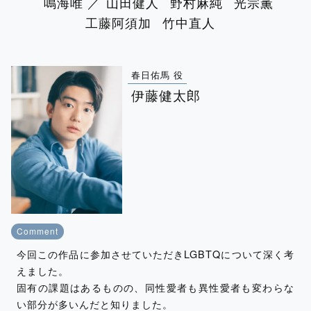
鳴海唯 ／
山田健人
野村麻純
光宗薫
工藤阿須加
竹中直人
春日佑馬 役
伊藤健太郎
Comment
今回この作品に参加させていただきLGBTQについて深く考
えました。
固有の課題はあるものの、同性愛者も異性愛者も変わらな
い部分が多いんだと知りました。