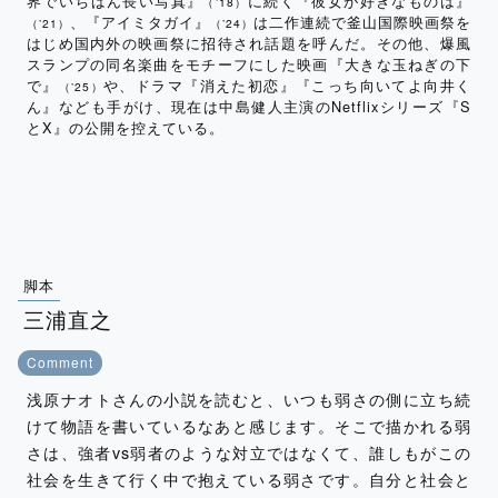
界でいちばん長い写真』
に続く『彼女が好きなものは』
（ʼ18）
、『アイミタガイ』
は二作連続で釜山国際映画祭を
（ʼ21）
（ʼ24）
はじめ国内外の映画祭に招待され話題を呼んだ。その他、爆風
スランプの同名楽曲をモチーフにした映画『大きな玉ねぎの下
で』
や、ドラマ『消えた初恋』『こっち向いてよ向井く
（ʼ25）
ん』なども手がけ、現在は中島健人主演のNetflixシリーズ『S
とX』の公開を控えている。
脚本
三浦直之
Comment
浅原ナオトさんの小説を読むと、いつも弱さの側に立ち続
けて物語を書いているなあと感じます。そこで描かれる弱
さは、強者vs弱者のような対立ではなくて、誰しもがこの
社会を生きて行く中で抱えている弱さです。自分と社会と