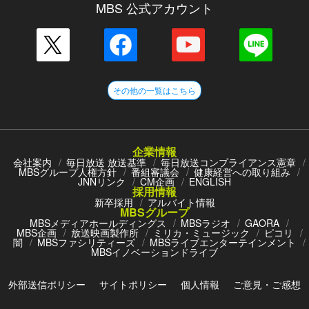
MBS 公式アカウント
その他の一覧はこちら
企業情報
会社案内
毎日放送 放送基準
毎日放送コンプライアンス憲章
MBSグループ人権方針
番組審議会
健康経営への取り組み
JNNリンク
CM企画
ENGLISH
採用情報
新卒採用
アルバイト情報
MBSグループ
MBSメディアホールディングス
MBSラジオ
GAORA
MBS企画
放送映画製作所
ミリカ・ミュージック
ピコリ
闇
MBSファシリティーズ
MBSライブエンターテインメント
MBSイノベーションドライブ
外部送信ポリシー
サイトポリシー
個人情報
ご意見・ご感想