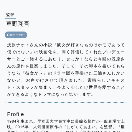
監督
草野翔吾
Comment
浅原ナオトさんの小説『彼女が好きなものはホモであって
僕ではない』の映画化を、高く評価してくれたプロデュー
サーとご一緒するにあたり、せっかくならと今回の浅原さ
んの原作を提案しました。そして、その脚本を書いてもら
うなら『彼女が～』のドラマ版を手掛けた三浦さんしかい
ないと、お声がけさせて頂きました。素晴らしいキャス
ト・スタッフが集まり、今より少しだけ世界を愛すること
ができるようなドラマになった気がします。
Profile
1984年生まれ。早稲田大学在学中に長編監督作が一般劇場で上
映。2016年、人気漫画原作の『にがくてあまい』を監督。『世