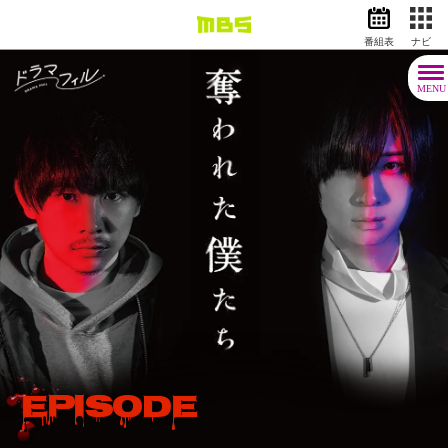
番組表
ナビ
情報・報道
バラエティ
MENU
ドラマ
アニメ
スポーツ
動画イズム
ニュース
天気・防災
イベント
映画
アナウンサー
グッズ
Episode
EN
検索
番組表