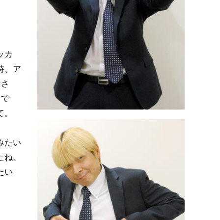
ッカ
時、ア
なさ
前で
て。
みたい
たね。
たい