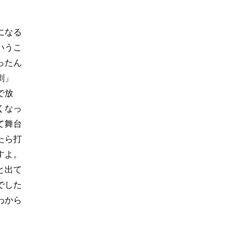
になる
いうこ
ったん
劇」
で放
くなっ
て舞台
たら打
すよ。
と出て
でした
わから