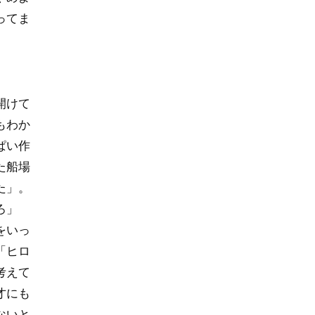
ってま
開けて
もわか
ぱい作
た船場
た」。
ろ」
をいっ
「ヒロ
考えて
才にも
ないと