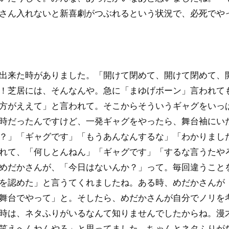
さん入れないと新喜劇がつぶれるという状況で、必死でや
出来た時がありました。「開けて閉めて、開けて閉めて、
！芝居には、そんなんや。急に「まゆげボーン」言われて
方がええて」と言われて。そこからそういうギャグをいっ
時だったんですけど、一発ギャグをやったら、舞台袖にい
？」「ギャグです」「もうあんなんするな」「わかりまし
れて、「何しとんねん」「ギャグです」「するな言うたや
めだかさんが、「今日はないんか？」って。毎回違うこと
を認めた」と言うてくれましたね。ある時、めだかさんが
舞台でやって」と。そしたら、めだかさんが自分でノリを
時は、ネタふりがいるなんて知りませんでしたからね。漫
笑えへんねんやろ」と思ってました。ちゃんとネタふりが