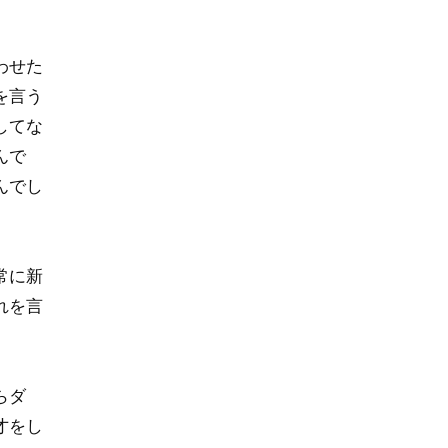
わせた
を言う
してな
んで
んでし
常に新
れを言
らダ
才をし