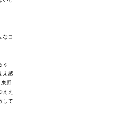
んなコ
ちゃ
ええ感
、東野
つええ
散して