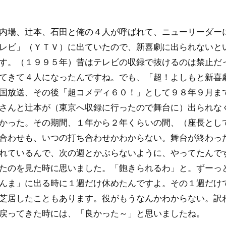
内場、辻本、石田と俺の４人が呼ばれて、ニューリーダー
レビ」（ＹＴＶ）に出ていたので、新喜劇に出られないと
す。（１９９５年）昔はテレビの収録で抜けるのは禁止だ
てきて４人になったんですね。でも、「超！よしもと新喜
国放送、その後「超コメディ６０！」として９８年９月ま
さんと辻本が（東京へ収録に行ったので舞台に）出られな
かった。その期間、１年から２年くらいの間、（座長とし
合わせも、いつの打ち合わせかわからない。舞台が終わっ
れているんで、次の週とかぶらないように、やってたんで
たのを見た時に思いました。「飽きられるわ」と。ずーっ
んま」に出る時に１週だけ休めたんですよ。その１週だけ
芝居したこともあります。役がもうなんかわからない。訳
戻ってきた時には、「良かった～」と思いましたね。