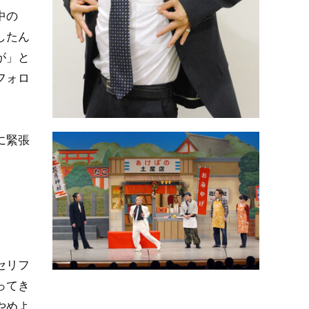
中の
したん
が」と
フォロ
に緊張
セリフ
ってき
やめよ