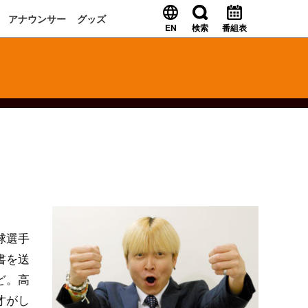
アナウンサー
グッズ
EN
検索
番組表
球選手
書を送
ど。高
才がし