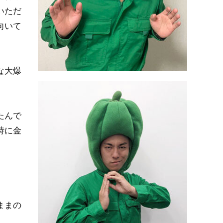
いただ
向いて
な大爆
たんで
時に金
ままの