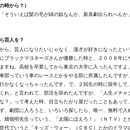
の時から？）
「そういえば髪の毛が緑の奴なんか、新喜劇出られへんか
ら芸人を？
から。芸人になりたいじゃなく、漫才が好きになったとい
にブラックマヨネーズさんが優勝した時と、２００８年に
ますね。高校を卒業してから東京の大学に入ったんですよ
車部っていう車のレースとかをやる部に所属したんですが
行かなくなっちゃったんです。で、２回生の時に留年して
くれ」と言われて、部活を辞めたんですが、「人生メチャ
な？」って考えた時、目立ちたがり屋だったこともあって
ず、劇団に入ろうと、いろいろ探したら、唯一、無料で入
、畑嶺明先生っていう、「太陽にほえろ！」（ＮＴＶ）と
世代でいうと「キッズ・ウォー」（ＣＢＣ）とかのドラマ