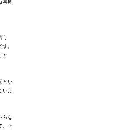
新喜劇
言う
です。
りと
元とい
ていた
やらな
て。そ