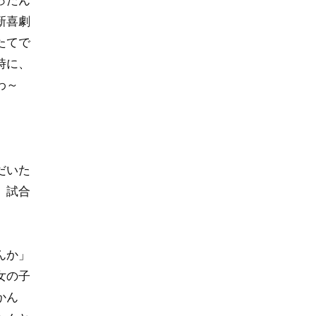
新喜劇
たてで
時に、
わ～
だいた
、試合
んか」
女の子
かん