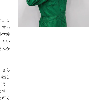
と。３
、すっ
小学校
」とい
さんか
。さら
い出し
（う
です
て行く