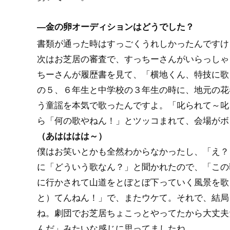
―金の卵オーディションはどうでした？
書類が通った時はすっごくうれしかったんですけ
次はお芝居の審査で、すっちーさんがいらっしゃ
ちーさんが履歴書を見て、「横地くん、特技に歌
の５、６年生と中学校の３年生の時に、地元の花
う童謡を本気で歌ったんですよ。「叱られて～叱
ら「何の歌やねん！」とツッコまれて、会場がボ
（あはははは～）
僕はお笑いとかも全然わからなかったし、「え？
に「どういう歌なん？」と聞かれたので、「この
に行かされて山道をとぼとぼ下っていく風景を歌
と）てんねん！」で、またウケて。それで、結局
ね。劇団でお芝居ちょこっとやってたから大丈夫
んだ」みたいな感じに思ってましたね。