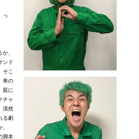
」っ
うか、
サンド
。そこ
、車の
、親に
クチャ
、漠然
れる劇
か、
の脚本