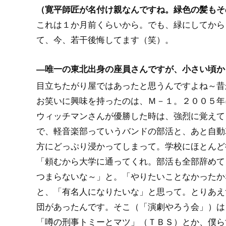
（寛平師匠が名付け親なんですね。緑色の髪もそ
これは１か月前くらいから。でも、緑にしてから
て、今、若干後悔してます（笑）。
―唯一の東北出身の座員さんですが、小さい頃か
目立ちたがり屋ではあったと思うんですよね～昔
お笑いに興味を持ったのは、Ｍ－１。２００５年
ウィッチマンさんが優勝した時は、強烈に覚えて
で、軽音楽部っていうバンドの部活と、あと自動
方にどっぷり浸かってしまって。学校にほとんど
「頼むから大学に通ってくれ。部活も全部辞めて
つまらないな～」と。「やりたいことなかったか
と、「有名人になりたいな」と思って。とりあえ
団があったんです。そこ（「演劇やろう会」）は
「噂の刑事トミーとマツ」（ＴＢＳ）とか、僕ら