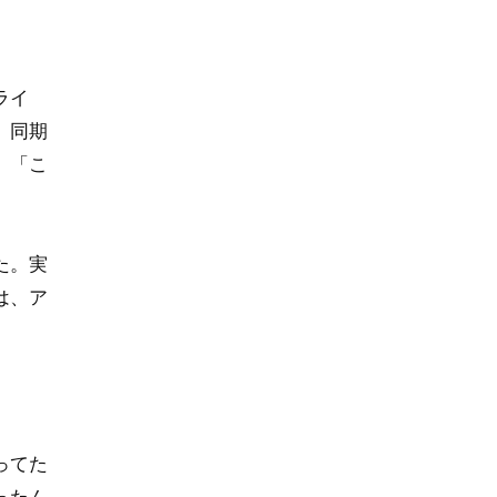
ライ
、同期
、「こ
た。実
は、ア
ってた
ったん