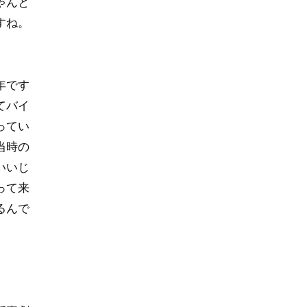
ゃんと
すね。
年です
てバイ
ってい
当時の
いいじ
って来
るんで