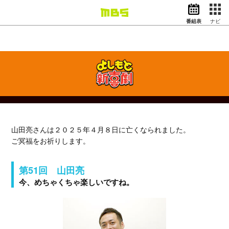
番組表
ナビ
情報・報道
バラエティ
ドラマ
アニメ
スポーツ
動画イズム
ニュース
山田亮さんは２０２５年４月８日に亡くなられました。
天気・防災
イベント
ご冥福をお祈りします。
映画
アナウンサー
第51回 山田亮
グッズ
今、めちゃくちゃ楽しいですね。
EN
検索
番組表