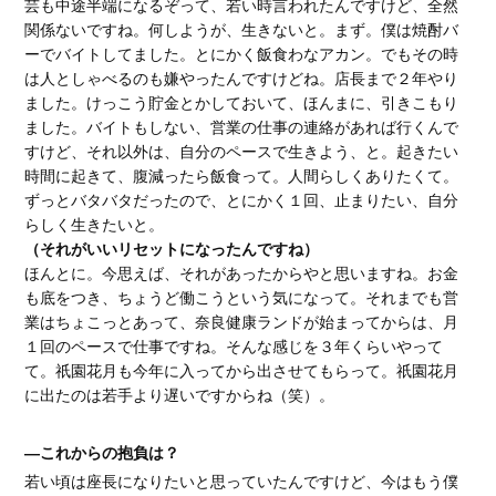
芸も中途半端になるぞって、若い時言われたんですけど、全然
関係ないですね。何しようが、生きないと。まず。僕は焼酎バ
ーでバイトしてました。とにかく飯食わなアカン。でもその時
は人としゃべるのも嫌やったんですけどね。店長まで２年やり
ました。けっこう貯金とかしておいて、ほんまに、引きこもり
ました。バイトもしない、営業の仕事の連絡があれば行くんで
すけど、それ以外は、自分のペースで生きよう、と。起きたい
時間に起きて、腹減ったら飯食って。人間らしくありたくて。
ずっとバタバタだったので、とにかく１回、止まりたい、自分
らしく生きたいと。
（それがいいリセットになったんですね）
ほんとに。今思えば、それがあったからやと思いますね。お金
も底をつき、ちょうど働こうという気になって。それまでも営
業はちょこっとあって、奈良健康ランドが始まってからは、月
１回のペースで仕事ですね。そんな感じを３年くらいやって
て。祇園花月も今年に入ってから出させてもらって。祇園花月
に出たのは若手より遅いですからね（笑）。
―これからの抱負は？
若い頃は座長になりたいと思っていたんですけど、今はもう僕