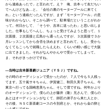
から連絡あったで」と言われて。え？ 俺、吉本って友だちい
てへんけどなあ…と。「会社の裏のモータープールに来てく
れ」という連絡だったんですが、まず「モータープール」の意
味がわからない。そこから調べて、駐車場だということがわか
って。何日かして、「そうや、吉本に送ったわ」と思い出しま
した。仕事もしてへんし、ちょっと受けてみようと思って、１
次面接、２次面接と広島から通ったんですが、３次面接で３か
月レッスンしてから合否を決めますと言われて。もし、受から
なくてもこっちで就職したらええわ、くらいの軽い感じで大阪
に出てきました。それがなんやかんやで受かってしまって。
ま、それがきっかけですね。
―当時は吉本新喜劇ジュニア（ＹＳＪ）ですね。
その時のオーディションで受かったのが、７人で今も５人残っ
てます。五十嵐サキちゃん、伊賀健二、秋田久美子ちゃん、今
東京へ行ってる国崎恵美ちゃん、そして僕ですね。何年かぶり
のオーディションで、僕らの上が藤井（隆）兄さんで、僕らの
あとはオーディションがなくて、師匠の弟子から来た人とか、
その後、ＮＳＣ新喜劇コースの今別府とか、それから金の卵と
いう感じですね。