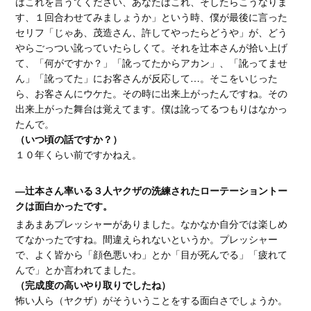
はこれを言うてください、あなたはこれ、そしたらこうなりま
す、１回合わせてみましょうか」という時、僕が最後に言った
セリフ「じゃあ、茂造さん、許してやったらどうや」が、どう
やらごっつい訛っていたらしくて。それを辻本さんが拾い上げ
て、「何がですか？」「訛ってたからアカン」、「訛ってませ
ん」「訛ってた」にお客さんが反応して…。そこをいじった
ら、お客さんにウケた。その時に出来上がったんですね。その
出来上がった舞台は覚えてます。僕は訛ってるつもりはなかっ
たんで。
（いつ頃の話ですか？）
１０年くらい前ですかねえ。
―辻本さん率いる３人ヤクザの洗練されたローテーショントー
クは面白かったです。
まあまあプレッシャーがありました。なかなか自分では楽しめ
てなかったですね。間違えられないというか。プレッシャー
で、よく皆から「顔色悪いわ」とか「目が死んでる」「疲れて
んで」とか言われてました。
（完成度の高いやり取りでしたね）
怖い人ら（ヤクザ）がそういうことをする面白さでしょうか。