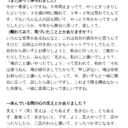
今が一番楽しいですね。５年間止まってて、やっとすっきりし
たというか。３６歳の時に離れて、１年～２年は荒れてたんで
す。でもいろんな人の話も聞いて、やっと５年かかってすっき
りしたというか。今年から舞台に戻って、楽しくて。
（離れてみて、気づいたこととかありますか？）
いろんな世界があるねんなと。これは自分の責任やと思うんで
すけど、以前は人付き合いとかもシャットアウトしてたんで。
自分から若い子とお喋りしようと、飲みに行ったり、ご飯行っ
たりしてたら、みんなに「兄さん、私のこと嫌いでしょう？」
「俺のこと嫌いやったでしょう」って言われて。初めて「それ
は違うねん、俺が線引きしてたからで、申し訳ない。俺は全然
お前らのこと嫌いじゃないし」って。今、若い子らと一緒に舞
台に立って、話したら楽しいですし、これまで喋る機会なかっ
た先輩も、一緒に楽屋におって楽しいですね。
―休んでいる間の心の支えとかありました？
支え！？（笑）支えは…とりあえず、生きないと。とりあえ
ず、飯食って、生きないと、です。よく、芸人やってて、店や
ったりしたら、二足のわらじ履いて、どっちつかずになるぞ、