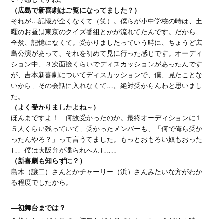
（広島で新喜劇はご覧になってました？）
それが…記憶が全くなくて（笑）。僕らが小中学校の時は、土
曜のお昼は東京のクイズ番組とかが流れてたんです。だから、
全然、記憶になくて。受かりましたっていう時に、ちょうど広
島公演があって、それを初めて見に行った感じです。オーディ
ション中、３次面接くらいでディスカッションがあったんです
が、吉本新喜劇についてディスカッションで、僕、見たことな
いから、その会話に入れなくて…。絶対受からんわと思いまし
た。
（よく受かりましたよね～）
ほんまですよ！ 何故受かったのか。最終オーディションに１
５人くらい残っていて、受かったメンバーも、「何で俺ら受か
ったんやろ？」って言うてました。もっとおもろい奴もおった
し、僕は大阪弁が喋られへんし…。
（新喜劇も知らずに？）
島木（譲二）さんとかチャーリー（浜）さんみたいな方がわか
る程度でしたから。
―初舞台までは？