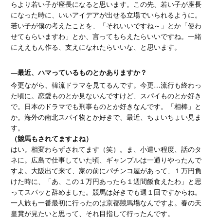
らより若い子が座長になると思います。この先、若い子が座長
になった時に、いいアイデアが出せる立場でいられるように。
若い子が僕の考えたことを、「それいいですね～」とか「使わ
せてもらいますわ」とか、言ってもらえたらいいですね。一緒
にええもん作る、支えになれたらいいな、と思います。
―最近、ハマっているものとかありますか？
今更ながら、韓流ドラマを見てるんです。今更…流行も終わっ
た頃に。恋愛ものとか見ないんですけど、スパイものとか好き
で。日本のドラマでも刑事ものとか好きなんです。「相棒」と
か。海外の南北スパイ物とか好きで、最近、ちょいちょい見ま
す。
（競馬もされてますよね）
はい。相変わらずされてます（笑）。ま、小遣い程度、話のタ
ネに。広島で仕事していた頃、ギャンブルは一通りやったんで
すよ。大阪出て来て、家の前にパチンコ屋があって、１万円負
けた時に、「あ、この１万円あったら１週間飯食えたわ」と思
ってスパッと辞めました。競馬は好きでも週１回ですからね。
一人旅も一番最初に行ったのは京都競馬場なんですよ。春の天
皇賞が見たいと思って、それ目指して行ったんです。