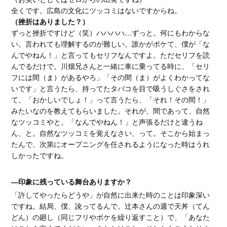
全くです。広島の文化にツッコミはないですからね。
（挫折はありました？）
ずっと挫折ですけど（笑）ハハハハ…ずっと。何にもわからな
い。言われても理解するのが難しい。誰かがボケて、僕が「な
んでやねん！」と言ってもセリフなんですよ。ただセリフを読
んでるだけで。川畑兄さんと一緒に車に乗ってる時に、「セリ
フには間（ま）があるやろ」「その間（ま）がよくわかってな
いです」と言うたら、持ってたタバコを目で吸うしぐさをされ
て、「おかしいでしょ！」って言うたら、「それ！その間！」
みたいなのを教えてもらいました。それが、間であって、自然
なツッコミやと。「なんでやねん！」と声張るだけと違うね
ん、と。自然なツッコミを覚えなさい、って。そこから始まっ
たんで、次第にオープニングを任されるようになった時はうれ
しかったですね。
―印象に残っている舞台ありますか？
「許してやったらどうや」が自然に出来た時のことは印象深い
ですね。結局、僕、訛ってるんで。辻本さんの週で天丼（てん
どん）の廻し（同じフリやボケを繰り返すこと）で、「あなた