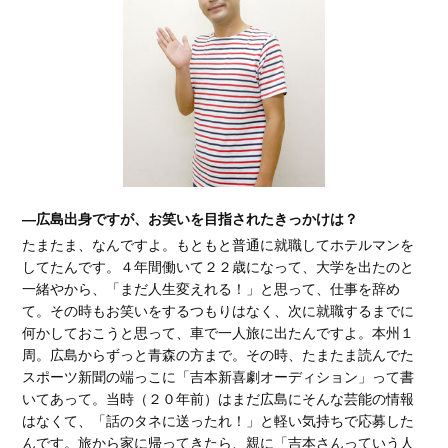
―広島出身ですが、お笑いを目指されたきっかけは？
たまたま、なんですよ。もともと普通に就職してホテルマンを
してたんです。４年間働いて２２歳になって、大学を出たのと
一緒やから、「まだ人生変えれる！」と思って、仕事を辞め
て。その時もお笑いをするつもりはなく、次に就職するまでに
何かしておこうと思って、車で一人旅に出たんですよ。本州１
周。広島からずっと青森の方まで。その時、たまたま読んでた
スポーツ新聞の端っこに「吉本新喜劇オーディション」って書
いてあって。当時（２０年前）はまだ広島にそんな芸能の情報
はなくて、「話のタネに送ったれ！」と軽い気持ちで応募した
んです。旅から家に帰ってきたら、親に「吉本さんっていう人