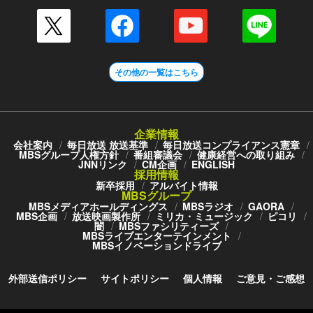
その他の一覧はこちら
企業情報
会社案内
毎日放送 放送基準
毎日放送コンプライアンス憲章
MBSグループ人権方針
番組審議会
健康経営への取り組み
JNNリンク
CM企画
ENGLISH
採用情報
新卒採用
アルバイト情報
MBSグループ
MBSメディアホールディングス
MBSラジオ
GAORA
MBS企画
放送映画製作所
ミリカ・ミュージック
ピコリ
闇
MBSファシリティーズ
MBSライブエンターテインメント
MBSイノベーションドライブ
外部送信ポリシー
サイトポリシー
個人情報
ご意見・ご感想