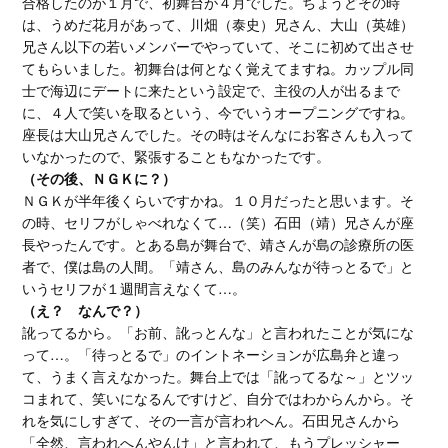
合格したのが１月で、初舞台が４月でした。ちょうどその時
は、うめだ花月があって、川畑（泰史）兄さん、大山（英雄）
兄さん以下の若いメンバーでやっていて、そこに初めて出させ
てもらいました。初舞台は何となく覚えてますね。カップル同
士で海辺にデートに来たという設定で、主役の人が出るまで
に、４人で笑いを取るという、今でいうオープニングですね。
座長は大山兄さんでした。その時はそんなにお客さんも入って
いなかったので、緊張することもなかったです。
（その後、ＮＧＫに？）
ＮＧＫが半年後くらいですかね。１０月だったと思います。そ
の時、セリフがしゃべれなくて…（笑）石田（靖）兄さんが座
長やったんです。とある島が舞台で、靖さんが島の診療所の医
者で、僕は島の人間。「靖さん、島のみんなが待っとるで」と
いうセリフが１週間言えなくて…。
（え？ なんで？）
訛ってるから。「お前、訛っとんな」と言われたことが気にな
って…。「待っとるで」のイントネーションが広島弁と違っ
て、うまく言えなかった。舞台上では「訛ってるな～」とツッ
コまれて、笑いになるんですけど、自分ではわからんから。そ
れを気にしすぎて、その一言が言われへん。石田兄さんから
「全然、言われへんやんけ」と言われて、もうプレッシャー