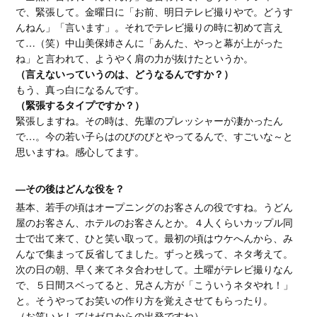
で、緊張して。金曜日に「お前、明日テレビ撮りやで。どうす
んねん」「言います」。それでテレビ撮りの時に初めて言え
て…（笑）中山美保姉さんに「あんた、やっと幕が上がった
ね」と言われて、ようやく肩の力が抜けたというか。
（言えないっていうのは、どうなるんですか？）
もう、真っ白になるんです。
（緊張するタイプですか？）
緊張しますね。その時は、先輩のプレッシャーが凄かったん
で…。今の若い子らはのびのびとやってるんで、すごいな～と
思いますね。感心してます。
―その後はどんな役を？
基本、若手の頃はオープニングのお客さんの役ですね。うどん
屋のお客さん、ホテルのお客さんとか。４人くらいカップル同
士で出て来て、ひと笑い取って。最初の頃はウケへんから、み
んなで集まって反省してました。ずっと残って、ネタ考えて。
次の日の朝、早く来てネタ合わせして。土曜がテレビ撮りなん
で、５日間スベってると、兄さん方が「こういうネタやれ！」
と。そうやってお笑いの作り方を覚えさせてもらったり。
（お笑いとしてはゼロからの出発ですね）