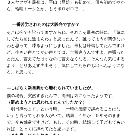
３人ヤクザも最初は、平山（昌雄）も初めて、僕も初めてやか
ら、輪唱トークとか、もうボロボロで…。
― 一番苦労されたのは大阪弁ですか？
そこは今でも訛ってますからね。それこそ最初の時に、「気に
してたら前に進まんわ」と思ったんで。訛ってようが関係ない
わと思って、喋るようにしました。最初は練習してたんですけ
ど、小さい声とでかい声とでは、全然違うんですよ。声張った
とたん、言えてたはずなのに言えなくなる。そんなん気にする
より、とりあえず声出そう、気にしてたら声も出へんようにな
る、と思って。
―しばらく新喜劇から離れられていましたが。
僕の場合、突然すぎたんで、周囲は気になったようです。
（辞めようとは思われませんでしたか？）
「明日辞めます」という時、「一時の感情で辞めることはな
い」と言うてくれる人がいて。結局、４年か、５年そのまま
で。今も独身ですけど、もし、その時、結婚して子どもでもい
れば、とっくに辞めてたと思います。
（また戻って来られました）