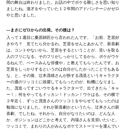
間の舞台は終わりました。お話の中でボケる難しさを思い知り
ましたね。漫才をやっていた１２年間のアドバンテージがゼロ
やと思いました。
―まさにゼロからの出発。その後は？
入って１週目に桑原師匠から言われたんです。「お前、芝居好
きやろ？ 見てたら分かるわ。芝居をせんとあかんで、新喜劇
は。コントやないから。芝居をするということが、笑いを取る
人のフリになる。そのフリがしっかりしてるから、ボケがウケ
るねんで。ベースみんな俳優や」と教えてもらったんです。お
芝居をしっかりするというのは自分がしたかったことでもある
な、と。その後、辻本茂雄さんが扮する茂造というキャラクタ
ーの週のツッコミに抜擢してもらったのが、転機になりまし
た。茂造ってすごいウケるキャラクターで、出てきたら「キャ
ー！」何をやってもドッカン！ドッカン！ウケはる。その横で
２年近く、ずっと茂造さんのツッコミをやらせてもらったのは
勉強になりました。それが新喜劇かというたら、辻本さんの新
喜劇、でしたね。それから、自分がなりたいのは、どんな人
か、ポジションはどこかと考えて、内場さんを見習いたいと。
ツッコミで、まわりの人がみんなボケてストーリーを運んでい