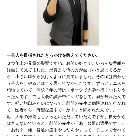
―芸人を目指されたきっかけを教えてください。
３つ年上の兄貴の影響ですね。お笑い好きで、いろんな番組を
録画して見てました。兄貴より俺の方が面白いと思ってるか
ら、小さい時から負けんように見ていました。その頃は自分が
（芸人を）やるとは全く思ってなかったです。ずっとテニスを
頑張っていて、高校３年の時はスポーツで大学へ行くつもりや
ったんです。でも大会の試合中にケガをして。肩が外れたんで
す。軽い脱臼みたいになって。顧問の先生に病院連れて行かれ
て、医者から「有望な選手ですか？」と聞かれたんです。一
応、大学の推薦もちょっといただいていたんですが、自分から
は言えないでいると、顧問の先生が「あ、普通の選手です」。
「あれ？ 俺、普通の選手やったんや」って。テニスで食べて