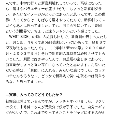
んです。中学に行くと新喜劇離れしていって、高校になった
ら、漫才やバラエティーが盛り上がり、ちょっと新喜劇ダサ
い、みたいなイメージがどっかにあったと思うんです。この世
界に入ってからは、しばらく漫才やってたんで、新喜劇ってス
ゴイなあとは思ってました。でも、同じ会社にいても「劇団」
という別世界で、ちょっと違うジャンルという感じでした。
「WEST SIDE」の時に３組持ち回りで、新喜劇の若手の人たち
と、月１回、ＮＧＫで新base喜劇というのがあって、ＭＢＳで
深夜放送もあったんです。（「爆劇！新base隊」２００２年６
月～２００３年９月）それで新喜劇の真似事は経験させてもら
いました。劇団は好きやったんで、お芝居の楽しさはあって、
新喜劇がちょっと近い存在になっていたと思います。お話いた
だいた時は、「劇団」に入れる、みたいな感じでした。コッテ
コテなんやろうな～、どっかで新喜劇で笑いを取るのは簡単や
ろな、と思ってました。
―実際、入ってみてどうでしたか？
初舞台は覚えているんですが、メッチャすべりました。ヤクザ
の役で、中條健一さんが兄貴分で僕が手下でした。自分のギャ
グがないんで、これまでやってきたことをギャグにするのがえ