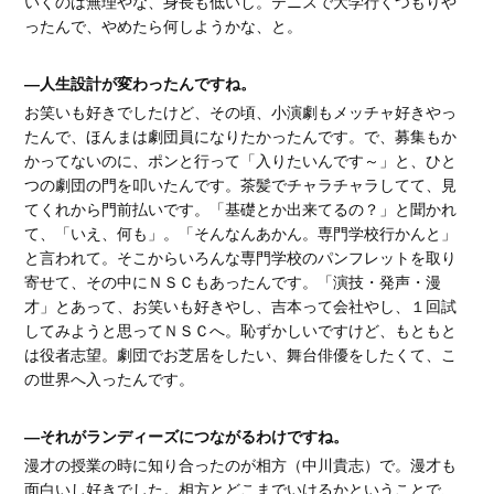
いくのは無理やな、身長も低いし。テニスで大学行くつもりや
ったんで、やめたら何しようかな、と。
―人生設計が変わったんですね。
お笑いも好きでしたけど、その頃、小演劇もメッチャ好きやっ
たんで、ほんまは劇団員になりたかったんです。で、募集もか
かってないのに、ポンと行って「入りたいんです～」と、ひと
つの劇団の門を叩いたんです。茶髪でチャラチャラしてて、見
てくれから門前払いです。「基礎とか出来てるの？」と聞かれ
て、「いえ、何も」。「そんなんあかん。専門学校行かんと」
と言われて。そこからいろんな専門学校のパンフレットを取り
寄せて、その中にＮＳＣもあったんです。「演技・発声・漫
才」とあって、お笑いも好きやし、吉本って会社やし、１回試
してみようと思ってＮＳＣへ。恥ずかしいですけど、もともと
は役者志望。劇団でお芝居をしたい、舞台俳優をしたくて、こ
の世界へ入ったんです。
―それがランディーズにつながるわけですね。
漫才の授業の時に知り合ったのが相方（中川貴志）で。漫才も
面白いし好きでした。相方とどこまでいけるかということで、