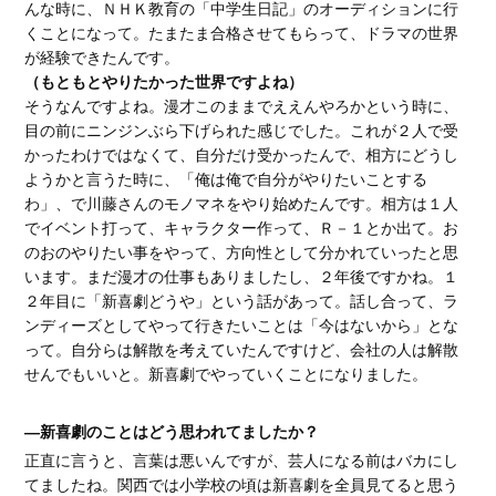
んな時に、ＮＨＫ教育の「中学生日記」のオーディションに行
くことになって。たまたま合格させてもらって、ドラマの世界
が経験できたんです。
（もともとやりたかった世界ですよね）
そうなんですよね。漫才このままでええんやろかという時に、
目の前にニンジンぶら下げられた感じでした。これが２人で受
かったわけではなくて、自分だけ受かったんで、相方にどうし
ようかと言うた時に、「俺は俺で自分がやりたいことする
わ」、で川藤さんのモノマネをやり始めたんです。相方は１人
でイベント打って、キャラクター作って、Ｒ－１とか出て。お
のおのやりたい事をやって、方向性として分かれていったと思
います。まだ漫才の仕事もありましたし、２年後ですかね。１
２年目に「新喜劇どうや」という話があって。話し合って、ラ
ンディーズとしてやって行きたいことは「今はないから」とな
って。自分らは解散を考えていたんですけど、会社の人は解散
せんでもいいと。新喜劇でやっていくことになりました。
―新喜劇のことはどう思われてましたか？
正直に言うと、言葉は悪いんですが、芸人になる前はバカにし
てましたね。関西では小学校の頃は新喜劇を全員見てると思う