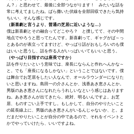
ん？」と思わせて、最後に全部つながります！ みたいな話を
常に考えてましたね。ばら撒いた伏線を全部回収できたら気持
ちいい、そんな感じです。
（新喜劇と言うより、普通の芝居に近いような…）
僕は新喜劇とその融合ってどこやろ？ と捜してて、その中間
地点でやろうと思ってたんです。新喜劇って、ギャグがば～っ
とあるのが表立ってますけど、やっぱり話がおもしろいのも僕
はいいと思うし、話を作る人がいっぱいいてもいいと思う。
（やっぱり目指すのは座長ですか）
話を作りたいという意味では、座長にならんと作れへんかな～
と。でも「座長になるしかない」ということではないです。僕
は舞台でお芝居をしたい人なんで、オールラウンダーになりた
いと思いますね。島田一の介さんとか、浅香あき恵さんとか。
男版のあき恵さんになれたらうれしいなという感じはあります
ね。あき恵さんが出てきたら、絶対、明るいんですよ。お芝
居、ものすごい上手ですし。もしかして、自分のやりたいこと
の延長線上に、男版のあき恵さんがいるんじゃないか、と。ま
だまだやりたいことが自分の中であるので、それをイベントと
かでやっていけたら、いいですよね。