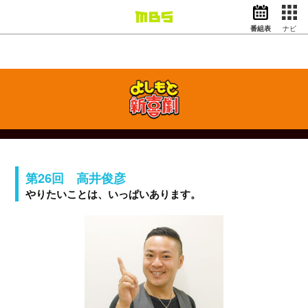
番組表
ナビ
情報・報道
バラエティ
ドラマ
アニメ
スポーツ
動画イズム
ニュース
第26回 高井俊彦
天気・防災
イベント
やりたいことは、いっぱいあります。
映画
アナウンサー
グッズ
EN
検索
番組表