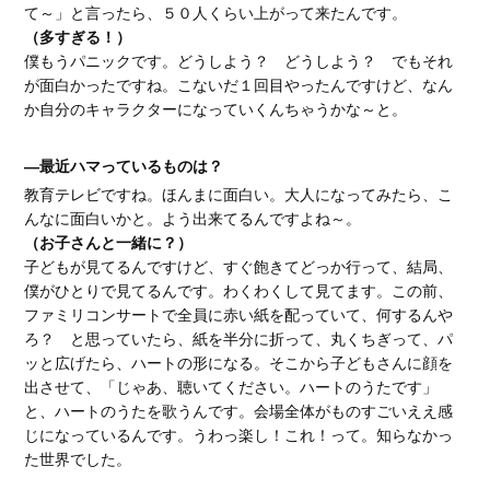
て～」と言ったら、５０人くらい上がって来たんです。
（多すぎる！）
僕もうパニックです。どうしよう？ どうしよう？ でもそれ
が面白かったですね。こないだ１回目やったんですけど、なん
か自分のキャラクターになっていくんちゃうかな～と。
―最近ハマっているものは？
教育テレビですね。ほんまに面白い。大人になってみたら、こ
んなに面白いかと。よう出来てるんですよね～。
（お子さんと一緒に？）
子どもが見てるんですけど、すぐ飽きてどっか行って、結局、
僕がひとりで見てるんです。わくわくして見てます。この前、
ファミリコンサートで全員に赤い紙を配っていて、何するんや
ろ？ と思っていたら、紙を半分に折って、丸くちぎって、パ
ッと広げたら、ハートの形になる。そこから子どもさんに顔を
出させて、「じゃあ、聴いてください。ハートのうたです」
と、ハートのうたを歌うんです。会場全体がものすごいええ感
じになっているんです。うわっ楽し！これ！って。知らなかっ
た世界でした。