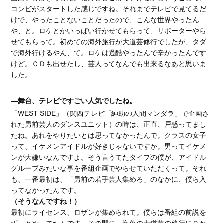
コンビがスタートした感じですね。それまでテレビで見てるだ
けで、やったことないことだったので、こんな世界やったん
や、と。ロケとかいっぱい行かせてもらって、リポーターやら
せてもらって。初めての海外旅行が大道芸修行でしたが、タダ
で海外行けるやん、て。ロケは過酷やったんで辛かったんです
けど。ＣＤも出せたし、芸人ってなんでも出来るなあと思いま
した。
―舞台、テレビですごい人気でしたね。
「WEST SIDE」（関西テレビ「紳助の人間マンダラ」で企画さ
れた男前芸人のダンスユニット）の時は、正直、戸惑ってまし
たね。あれをやりたいとは思ってなかったんで。クラスの女子
って、イケメンアイドルが好きじゃないですか。男ってイケメ
ンが大嫌いなんですよ。そう言うてたタイプの僕が、アイドル
グループみたいな事を番組企画でやらせていただくって。それ
も、一番最初は、「男前の若手芸人集めろ」のなかに、僕ら入
ってなかったんです。
（そうなんですね！）
最初にライセンス、ロザンが集められて。僕らは番組の前説を
ずっとやってたんです。その間に、海外の大道芸の修行に２か