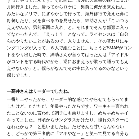
月間行きました。帰ってからロケに「男前に何が出来んねん」
みたいなノリで、にぎやかしで行って、海外修行で覚えた鼻に
釘刺したり、火を食べるのを見せたら、紳助さんが「こいつら
ええやんか。男前軍団に入れ」と。それまでそんな部類に入っ
てなかったんで、「えっ！？」となって。ライセンスは「自分
らのやりたいことがあるので、入りません」、その替わりにキ
ングコングが入って、６人で組むことに。ちょうどSMAPがコン
トをやり出した時で、紳助さんが言うてはったんは「アイドル
がコントをする時代やから、逆におまえらが歌って踊ってもえ
えやないか」と。僕らがなんでその中に入ってるのかなという
感じでした。
―高井さんはリーダーでしたね。
一番年上やったから、リーダー的な感じでやらせてもらってま
したけど、ただただ、年長やったからです。ワーキャー言われ
たことないのに言われて調子にも乗りますし。めちゃめちゃイ
キってました。日頃からサングラスかけたり、憧れのスターに
なれたかも？ と思いましたね。ただそんな甘いもんやない
と、どっかで第三者的に「アホやな～」と笑って見てる自分も