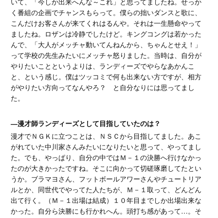
いて、「今しか出来へんな～これ」と思ってましたね。せっか
く番組の企画でチャンスもらって。僕らの拙いダンスと歌に、
こんだけお客さんが来てくれはるんや。それは一生懸命やって
ましたね。ロザンは冷静でしたけど。キングコングは若かった
んで、「大人がメッチャ動いてんねんから、ちゃんとせえ！」
って学校の先生みたいにメッチャ怒りました。当時は、自分が
やりたいことというよりは、ランディーズでやらなあかんこ
と、という感じ。僕はツッコミで何も出来ない方ですが、相方
がやりたい方向ってなんやろ？ と自分なりには思ってまし
た。
―漫才師ランディーズとして目指していたのは？
漫才でＮＧＫに立つことは、ＮＳＣから目指してました。あこ
がれていた中川家さんみたいになりたいと思って、やってまし
た。でも、やっぱり、自分の中ではＭ－１の決勝へ行けなかっ
たのが大きかったですね。そこに向かって切磋琢磨してたとい
うか。ブラマヨさん、フットボールアワーさんやチュートリア
ルとか、同世代でやってた人たちが、Ｍ－１取って、どんどん
出て行く。（Ｍ－１出場は結成）１０年目までしか出場出来な
かった。自分ら決勝にも行かれへん。頭打ち感があって…。そ