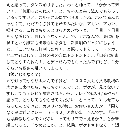
えと思って、ダンス踊りました。わ～と踊って、「かかって来
い！」「何踊っとんねん！」と、ちゃんと突っ込んでもらって
いるんですけど、ズルッズルにすべりましたね。ボケてるんじ
ゃなくて、ただのふざけてる若者みたいな。アカン、アカン、
軽すぎる。これはちゃんとせなアカンわ～と。１日目、２日目
そんな感じで、何してもウケへん。で、アホなんで、鼻に釘を
刺すという誰にも出来ないネタを、新喜劇のギャグにしよう
と。「こいつらに釘刺したれ！」と振ってもらって、トンカチ
と五寸釘出して、自分の鼻の穴にトントントン…「自分に釘刺
してどうすんねん！」と突っ込んでもらったんですけど、半分
くらいお客さん引いてしまって…。
（笑いじゃなく？）
五寸釘ってかなり太いんですけど、１０００人近く入る劇場の
大きさに比べたら、ちっちゃいんですよ。ボケが。見えないで
すし。でもテレビで放送されるから、テレビではいけるやろと
思って、どうしてもやらせてください、と言って、やらせても
らったんですけど。カメリハの時に、お偉いさん方が、「限り
なく黒に近いグレー」（＝ＮＧ）と言い出したんです。「子ど
もは真似しないでください、ってセリフで言えるか？」とか審
議になって、「やめとこか」と。結局、ボケも何もなく、１週