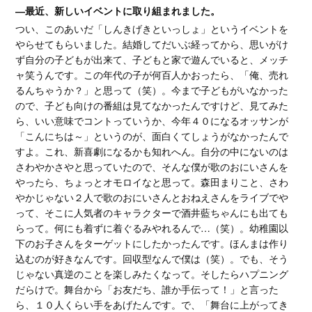
―最近、新しいイベントに取り組まれました。
つい、このあいだ「しんきげきといっしょ」というイベントを
やらせてもらいました。結婚してだいぶ経ってから、思いがけ
ず自分の子どもが出来て、子どもと家で遊んでいると、メッチ
ャ笑うんです。この年代の子が何百人かおったら、「俺、売れ
るんちゃうか？」と思って（笑）。今まで子どもがいなかった
ので、子ども向けの番組は見てなかったんですけど、見てみた
ら、いい意味でコントっていうか、今年４０になるオッサンが
「こんにちは～」というのが、面白くてしょうがなかったんで
すよ。これ、新喜劇になるかも知れへん。自分の中にないのは
さわやかさやと思っていたので、そんな僕が歌のおにいさんを
やったら、ちょっとオモロイなと思って。森田まりこと、さわ
やかじゃない２人で歌のおにいさんとおねえさんをライブでや
って、そこに人気者のキャラクターで酒井藍ちゃんにも出ても
らって。何にも着ずに着ぐるみやれるんで…（笑）。幼稚園以
下のお子さんをターゲットにしたかったんです。ほんまは作り
込むのが好きなんです。回収型なんで僕は（笑）。でも、そう
じゃない真逆のことを楽しみたくなって。そしたらハプニング
だらけで。舞台から「お友だち、誰か手伝って！」と言った
ら、１０人くらい手をあげたんです。で、「舞台に上がってき