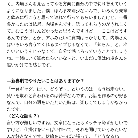
く。内場さんを見習ってやる方向に自分の中で切り替えていく
ようになりました。僕、ほんま友達少ないんで、いろんな先輩
と飲みに行こうと思って連れて行ってもらいましたけど、一番
多かったのは結局、内場さんです。誘ってもらうのがうれしく
て。むこうはしんどかったと思うんですけど、「ここはどうす
るんですか」とか、アホみたいに質問ばっかりして。内場さん
はいろいろ言うてくれるタイプじゃなくて、「知らん」と。冷
たいというんじゃなくて、自分で感じろっていうことでしょう
ね。一緒にいて盗めたらいいな～と、いまだに僕は内場さんを
追いかけてる感じです。
―新喜劇でやりたいことはありますか？
「一発ギャグ、はい、どうぞ～」というのは、もう出来ない。
笑いを取れと言われるのは苦手なんです。お話を作るのが好き
なんで、自分の週をいただいた時は、楽しくてしょうがなかっ
たです。
（どんな話を？）
言い方が難しいですね。文章になったらメッチャ恥ずかしいで
すけど、仕掛けをいっぱい作って、それを開けていくみたいな
んが好きなんです。伏線をいっぱい張って、「どうなるね