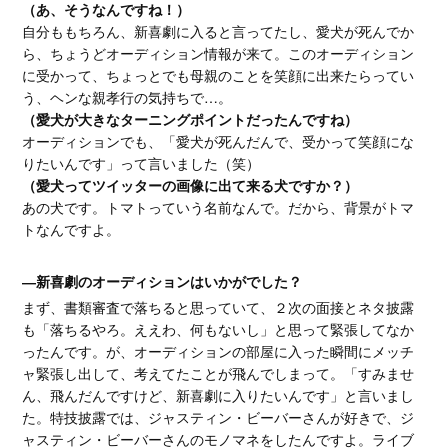
（あ、そうなんですね！）
自分ももちろん、新喜劇に入ると言ってたし、愛犬が死んでか
ら、ちょうどオーディション情報が来て。このオーディション
に受かって、ちょっとでも母親のことを笑顔に出来たらってい
う、ヘンな親孝行の気持ちで…。
（愛犬が大きなターニングポイントだったんですね）
オーディションでも、「愛犬が死んだんで、受かって笑顔にな
りたいんです」って言いました（笑）
（愛犬ってツイッターの画像に出て来る犬ですか？）
あの犬です。トマトっていう名前なんで。だから、背景がトマ
トなんですよ。
―新喜劇のオーディションはいかがでした？
まず、書類審査で落ちると思っていて、２次の面接とネタ披露
も「落ちるやろ。ええわ、何もないし」と思って緊張してなか
ったんです。が、オーディションの部屋に入った瞬間にメッチ
ャ緊張し出して、考えてたことが飛んでしまって。「すみませ
ん、飛んだんですけど、新喜劇に入りたいんです」と言いまし
た。特技披露では、ジャスティン・ビーバーさんが好きで、ジ
ャスティン・ビーバーさんのモノマネをしたんですよ。ライブ