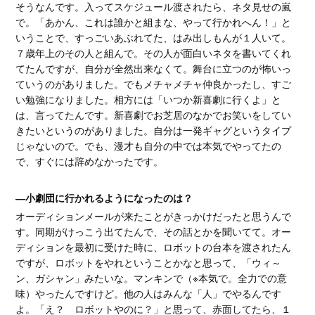
そうなんです。入ってスケジュール渡されたら、ネタ見せの嵐
で。「あかん、これは誰かと組まな、やって行かれへん！」と
いうことで、すっごいあぶれてた、はみ出しもんが１人いて。
７歳年上のその人と組んで。その人が面白いネタを書いてくれ
てたんですが、自分が全然出来なくて。舞台に立つのが怖いっ
ていうのがありました。でもメチャメチャ仲良かったし、すご
い勉強になりました。相方には「いつか新喜劇に行くよ」と
は、言ってたんです。新喜劇でお芝居のなかでお笑いをしてい
きたいというのがありました。自分は一発ギャグというタイプ
じゃないので。でも、漫才も自分の中では本気でやってたの
で、すぐには辞めなかったです。
―小劇団に行かれるようになったのは？
オーディションメールが来たことがきっかけだったと思うんで
す。同期がけっこう出てたんで、その話とかを聞いてて。オー
ディションを最初に受けた時に、ロボットの台本を渡されたん
ですが、ロボットをやれということかなと思って、「ウィ～
ン、ガシャン」みたいな。マンキンで（※本気で。全力での意
味）やったんですけど。他の人はみんな「人」でやるんです
よ。「え？ ロボットやのに？」と思って、赤面してたら、１