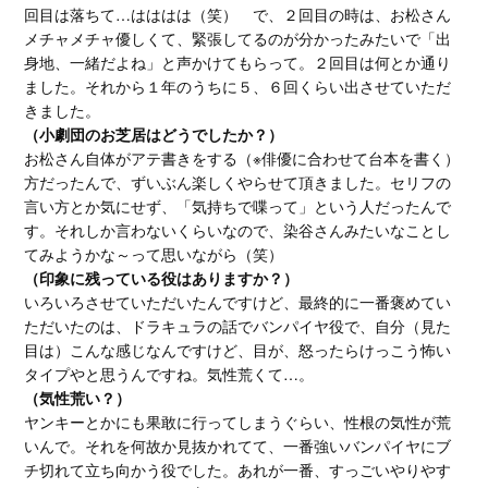
回目は落ちて…はははは（笑） で、２回目の時は、お松さん
メチャメチャ優しくて、緊張してるのが分かったみたいで「出
身地、一緒だよね」と声かけてもらって。２回目は何とか通り
ました。それから１年のうちに５、６回くらい出させていただ
きました。
（小劇団のお芝居はどうでしたか？）
お松さん自体がアテ書きをする（※俳優に合わせて台本を書く）
方だったんで、ずいぶん楽しくやらせて頂きました。セリフの
言い方とか気にせず、「気持ちで喋って」という人だったんで
す。それしか言わないくらいなので、染谷さんみたいなことし
てみようかな～って思いながら（笑）
（印象に残っている役はありますか？）
いろいろさせていただいたんですけど、最終的に一番褒めてい
ただいたのは、ドラキュラの話でバンパイヤ役で、自分（見た
目は）こんな感じなんですけど、目が、怒ったらけっこう怖い
タイプやと思うんですね。気性荒くて…。
（気性荒い？）
ヤンキーとかにも果敢に行ってしまうぐらい、性根の気性が荒
いんで。それを何故か見抜かれてて、一番強いバンパイヤにブ
チ切れて立ち向かう役でした。あれが一番、すっごいやりやす