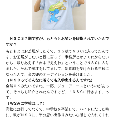
―ＮＳＣ３７期ですが、もともとお笑いを目指されていたんで
すか？
もともとはお芝居がしたくて、１５歳でＮＳＣに入ってたんで
す。お芝居がしたいと親に言って、事務所とかよくわからない
から、取りあえず「吉本でええわ」ということでＮＳＣに入り
ました。それで漫才をしてまして、新喜劇を受けられる年齢に
なったんで、金の卵のオーディションを受けました。
（ＮＳＣってそんなに若くても入学出来るんですね）
全然ＯＫみたいですね。一応、ジュニアコースというのがあっ
て、そっちも紹介されたんですけど、「ＮＳＣに行きます」っ
て。
（ちなみに学校は…？）
高校には行ってなくて。中学校を卒業して、バイトしだした時
に、親がＮＳＣに、半分思い出作りみたいな感じで入れてくれ