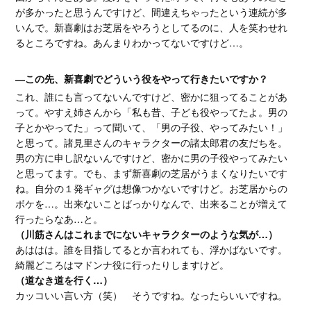
が多かったと思うんですけど、間違えちゃったという連続が多
いんで。新喜劇はお芝居をやろうとしてるのに、人を笑わせれ
るところですね。あんまりわかってないですけど…。
―この先、新喜劇でどういう役をやって行きたいですか？
これ、誰にも言ってないんですけど、密かに狙ってることがあ
って。やすえ姉さんから「私も昔、子ども役やってたよ。男の
子とかやってた」って聞いて、「男の子役、やってみたい！」
と思って。諸見里さんのキャラクターの諸太郎君の友だちを。
男の方に申し訳ないんですけど、密かに男の子役やってみたい
と思ってます。でも、まず新喜劇の芝居がうまくなりたいです
ね。自分の１発ギャグは想像つかないですけど。お芝居からの
ボケを…。出来ないことばっかりなんで、出来ることが増えて
行ったらなあ…と。
（川筋さんはこれまでにないキャラクターのような気が…）
あははは。誰を目指してるとか言われても、浮かばないです。
綺麗どころはマドンナ役に行ったりしますけど。
（道なき道を行く…）
カッコいい言い方（笑） そうですね。なったらいいですね。