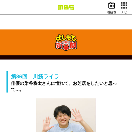
番組表
ナビ
情報・報道
バラエティ
ドラマ
アニメ
スポーツ
動画イズム
ニュース
第86回 川筋ライラ
天気・防災
イベント
俳優の染谷将太さんに憧れて、お芝居をしたいと思っ
て…。
映画
アナウンサー
グッズ
EN
検索
番組表