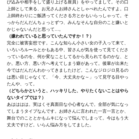
び込みや相手をして盛り上げる座員）をやってまして。その口
上師として来る、お兄さんお姉さんとしゃべれたんですよ。口
上師終わりにご飯誘ってくださる方とかもいらっしゃって。そ
っからだんだんちょっとずつ、みんなそんな自分のこと嫌いと
かじゃないんだと思って…。
（嫌われていると思っていたんですか！？）
完全に被害妄想です。こんな知らん小さい女の子入って来て、
いろいろルールとかもある中、皆さんが気を使って見てくださ
っているのを、何か変なことしてるから見られてるのかな、と
か。悪い方、悪い方へ考えてしまう癖があって。後輩が出来た
今ではだんだんわかってきましたけど。こんなジロジロ見るの
は悪い目じゃなくて、「今、大丈夫かな～」って見守る目やっ
たんや、って。
（どちらかというと、ハッキリした、やりたくないことはやら
ないタイプでは？）
あはははは。実はくそ真面目な小心者なんで。全部が気になっ
てしまうタイプなんです。お姉さんに言われた一言一言とか、
舞台でのこととかもムキになって悩んでしまって。今はもう大
丈夫ですけど。いらん悩み方をしてました。