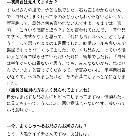
―初舞台は覚えてますか？
すち兄さんの週で、子ども役でした。右も左もわからないん
で、自分がうまく行ってるのかどうかもわからないというか。
新喜劇って、意外と何も言われないんですよ。今までは一言一
句、「こういう感情と違う？」とか言われてたんで、「背中見
て学べ、方式かな」と思って。「何にも言われへん、どうしよ
う？」って思ったままの１週間でした。結構ルールも多いんで
楽屋でずっとパニくってました。で、すち兄さん、っていう凄
い人と間近で喋らせていただいた時に、衝撃でしたね。「自分
は半年ぐらい出番ないと思う。でも、みんなないから、気にせ
んでいいよ」と言ってくださって。予言みたいに、半年間出番
がなくて。ヘコみましたけど、その言葉でちょっと楽になりま
した。
（座長は座員の方をよく見られてますよね）
自分はまだすち兄さんにビビってしまってますね。怪物みたい
に見えちゃって。うふふふ。悪い意味じゃないです。凄いって
いう意味です。
―今、よくしゃべるお兄さんお姉さんは？
もう、大黒ケイイチさんですね。あははは。