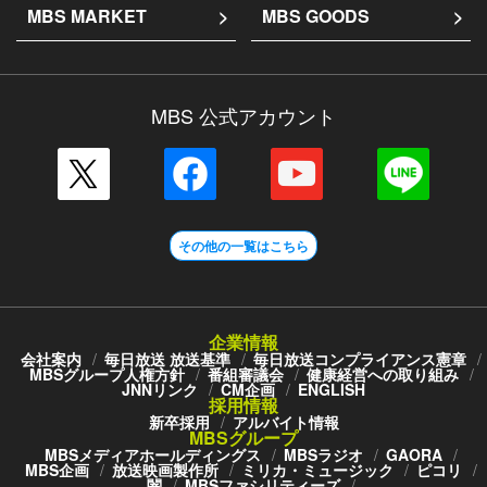
MBS MARKET
MBS GOODS
MBS 公式アカウント
その他の一覧はこちら
企業情報
会社案内
毎日放送 放送基準
毎日放送コンプライアンス憲章
MBSグループ人権方針
番組審議会
健康経営への取り組み
JNNリンク
CM企画
ENGLISH
採用情報
新卒採用
アルバイト情報
MBSグループ
MBSメディアホールディングス
MBSラジオ
GAORA
MBS企画
放送映画製作所
ミリカ・ミュージック
ピコリ
闇
MBSファシリティーズ