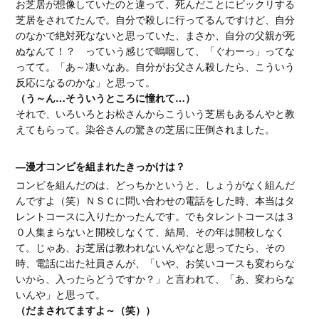
お芝居が想像していたのと違って、死んだことにビックリする
芝居をされてたんで。自分で殺しに行ってるんですけど、自分
のなかで絶対死なないと思っていた、まさか、自分の父親が死
ぬなんて！？ っていう感じで嗚咽して、「ぐわーっ」ってな
ってて。「あ～凄いなあ。自分がお父さん殺したら、こういう
反応になるのかな」と思って。
（う～ん…そういうところに憧れて…）
それで、いろいろとお松さんからこういう芝居もあるんやと教
えてもらって。染谷さんの驚きの芝居に圧倒されました。
―漫才コンビを組まれたきっかけは？
コンビを組んだのは、どっちかというと、しょうがなく組んだ
んですよ（笑）ＮＳＣに問い合わせの電話をした時、本当はタ
レントコースに入りたかったんです。でもタレントコースは３
０人集まらないと開校しなくて、結局、その年は開校しなく
て。じゃあ、お芝居は教われないんやなと思ってたら、その
時、電話に出た社員さんが、「いや、お笑いコースも変わらな
いから、入ったらどうですか？」と言われて、「あ、変わらな
いんや」と思って。
（だまされてますよ～（笑））