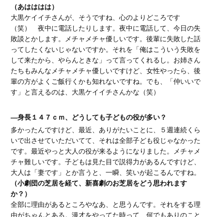
（あはははは）
大黒ケイイチさんが、そうですね、心のよりどころです
（笑） 夜中に電話したりします。夜中に電話して、今日の失
敗談とかします。メチャメチャ優しいです。後輩に失敗した話
ってしたくないじゃないですか。それを「俺はこういう失敗を
して来たから、やらんときな」って言ってくれるし。お姉さん
たちもみんなメチャメチャ優しいですけど、女性やったら、後
輩の方がよくご飯行くかも知れないですね。でも、「仲いいで
す」と言えるのは、大黒ケイイチさんかな（笑）
―身長１４７ｃｍ、どうしても子どもの役が多い？
多かったんですけど、最近、ありがたいことに、５週連続くら
いで出させていただいてて、それは全部子ども役じゃなかった
です。最近やっと大人の役が来るようになりました。メチャメ
チャ難しいです。子どもは見た目で説得力があるんですけど、
大人は「妻です」とか言うと、一瞬、笑いが起こるんですね。
（小劇団の芝居を経て、新喜劇のお芝居をどう思われます
か？）
全部に理由があるところやなあ、と思うんです。それをする理
由がちゃんとある。漫才をやってた時って、何でもありのこと