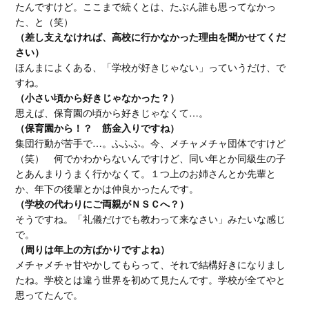
たんですけど。ここまで続くとは、たぶん誰も思ってなかっ
た、と（笑）
（差し支えなければ、高校に行かなかった理由を聞かせてくだ
さい）
ほんまによくある、「学校が好きじゃない」っていうだけ、で
すね。
（小さい頃から好きじゃなかった？）
思えば、保育園の頃から好きじゃなくて…。
（保育園から！？ 筋金入りですね）
集団行動が苦手で…。ふふふ。今、メチャメチャ団体ですけど
（笑） 何でかわからないんですけど、同い年とか同級生の子
とあんまりうまく行かなくて。１つ上のお姉さんとか先輩と
か、年下の後輩とかは仲良かったんです。
（学校の代わりにご両親がＮＳＣへ？）
そうですね。「礼儀だけでも教わって来なさい」みたいな感じ
で。
（周りは年上の方ばかりですよね）
メチャメチャ甘やかしてもらって、それで結構好きになりまし
たね。学校とは違う世界を初めて見たんです。学校が全てやと
思ってたんで。