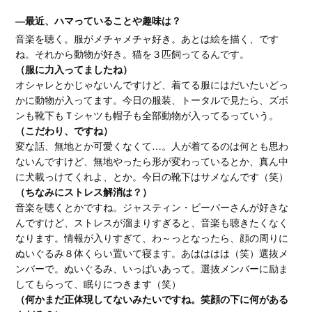
―最近、ハマっていることや趣味は？
音楽を聴く。服がメチャメチャ好き。あとは絵を描く、です
ね。それから動物が好き。猫を３匹飼ってるんです。
（服に力入ってましたね）
オシャレとかじゃないんですけど、着てる服にはだいたいどっ
かに動物が入ってます。今日の服装、トータルで見たら、ズボ
ンも靴下もＴシャツも帽子も全部動物が入ってるっていう。
（こだわり、ですね）
変な話、無地とか可愛くなくて…。人が着てるのは何とも思わ
ないんですけど、無地やったら形が変わっているとか、真ん中
に犬載っけてくれよ、とか。今日の靴下はサメなんです（笑）
（ちなみにストレス解消は？）
音楽を聴くとかですね。ジャスティン・ビーバーさんが好きな
んですけど、ストレスが溜まりすぎると、音楽も聴きたくなく
なります。情報が入りすぎて、わ～っとなったら、顔の周りに
ぬいぐるみ８体くらい置いて寝ます。あはははは（笑）選抜メ
ンバーで。ぬいぐるみ、いっぱいあって。選抜メンバーに励ま
してもらって、眠りにつきます（笑）
（何かまだ正体現してないみたいですね。笑顔の下に何がある