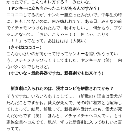
かったです。こんなキレ方する？ みたいな。
（ヤンキーに立ち向かったことがあるんですか？）
ニコニコしてるのが、ヤンキー腹立ったみたいで。中学生の時
に、何もしてないのに、何か嫌われてて。ある日、みんなの前
でイチャモンつけられたんで、恥ずかしいし、何かもう、プツ
ッ…となって。「おい、こりゃ～！！ 何じゃ、こりゃ
～！！」ってなって。あはははは（大笑い）
（きゃはははは～）
こんな小さいのが向かって行ってヤンキーを追い払うってい
う。メチャメチャびっくりしてました。ヤンキーが（笑） 内
心バクバクでしたけど。
（すごいな～最終兵器ですね。新喜劇でも出来そう）
―新喜劇に入られたのは、漫才コンビを解散されてから？
そうですね。いろいろありまして…。（解散の）理由は愛犬が
死んだことですかね。愛犬が死んで、その時に相方とも喧嘩し
てしまって。結局、解散して。新喜劇を受けたのも、愛犬が死
んだからです（笑） ほんと、メチャメチャヘコんで…。もう
家族全員ヘコんでて。親が、ずっと新喜劇に入って欲しいと言
ってて。