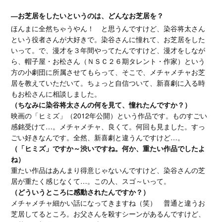
―お芝居をしたいというのは、どんなお芝居を？
ほんまに全然ちゃうやん！ と思うんですけど、染谷将太さん
という役者さんが大好きで。染谷さんに憧れて、お芝居をした
いって。で、漫才を３年間やってたんですけど、漫才をしなが
ら、帽子屋・お松さん（ＮＳＣ２６期タレント・作家）という
方の小劇団に所属させてもらって、そこで、メチャメチャお芝
居を教えていただいて。ちょっと自信ついて、新喜劇に入る時
もお松さんに相談しました。
（ちなみに染谷将太さんの何を見て、憧れたんですか？）
映画の「ヒミズ」（2012年公開）という作品です。ものすごい
感銘受けて…。メチャメチャ、良くて。何回も見ました。すっ
ごい好きなんです。全然、新喜劇と違うんですけど…。
（「ヒミズ」ですか～渋いですね。何か、重たい作品でしたよ
ね）
重たい作品はあんまり得意じゃないんですけど、染谷さんの芝
居が重たく感じなくて…。この人、スゴ～いって。
（どういうところに感動されたんですか？）
メチャメチャ細かい話になってきますね（笑） 普通と違うお
芝居してるところ。お父さんを殺すシーンがあるんですけど、