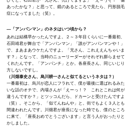
あったかな？」と思って、鏡のあるところで見たら、円形脱毛
症になってました（笑）。
―「アンパンマン」のネタはいつ頃から？
あれは結構早かったんですよ。２～３年目くらいに一番最初、
石田靖君が舞台で「アンパンマン」「誰がアンパンマンや！」
で、まあまあウケたんですよ。「兄さん、これええんちゃいま
す？」となって、当時のニューリーダーがそれぞれ膨らませて
くれたんです。「アンパンチ」とか。各座長さん、同じいじり
方しないですし。
（川畑泰史さん、烏川耕一さんと似てるというネタは？）
一番最初は、烏川が恋人にフラれて、僕が最後に選ばれるみた
いな話のオチで、内場さんが「えーっ！？ これとこれは何が
違うんですか？」とツッコんだら、ドカーンと受けたんですよ
（笑）。そこから、「似てんねんや」と。街でもよく３人とも
間違われたんです。川畑君が座長になった時でも、僕のところ
に来て、「座長おめでとうございます」と言う人がおったりと
かしました。