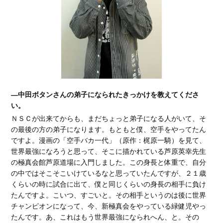
―中田ボタンさんの弟子になられたきっかけを教えてくださ
い。
ＮＳＣが出来てからも、まだちょっと弟子になる人がいて、そ
の最後の方の弟子になります。もともと僕、空手をやってたん
ですよ。漫画の「空手バカ一代」（原作：梶原一騎）を見て、
世界最強になろうと思って、そこに描かれている芦原英幸先生
の極真会館芦原道場に入門しました。この身長と体重で、自分
の中ではそこそこいけているなと思っていたんですが、２１歳
くらいの時に試合に出て、僕と同じくらいの身長の相手に負け
たんですよ。こいつ、すごいと。その相手というのは後に世界
チャンピオンになって、今、新極真会をやっている緑健児やっ
たんです。あ、これはもう世界最強になられへん、と。その