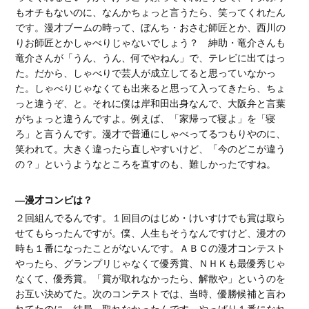
もオチもないのに、なんかちょっと言うたら、笑ってくれたん
です。漫才ブームの時って、ぼんち・おさむ師匠とか、西川の
りお師匠とかしゃべりじゃないでしょう？ 紳助・竜介さんも
竜介さんが「うん、うん、何でやねん」で、テレビに出てはっ
た。だから、しゃべりで芸人が成立してると思っていなかっ
た。しゃべりじゃなくても出来ると思って入ってきたら、ちょ
っと違うぞ、と。それに僕は岸和田出身なんで、大阪弁と言葉
がちょっと違うんですよ。例えば、「家帰って寝よ」を「寝
ろ」と言うんです。漫才で普通にしゃべってるつもりやのに、
笑われて。大きく違ったら直しやすいけど、「今のどこが違う
の？」というようなところを直すのも、難しかったですね。
―漫才コンビは？
２回組んでるんです。１回目のはじめ・けいすけでも賞は取ら
せてもらったんですが。僕、人生もそうなんですけど、漫才の
時も１番になったことがないんです。ＡＢＣの漫才コンテスト
やったら、グランプリじゃなくて優秀賞、ＮＨＫも最優秀じゃ
なくて、優秀賞。「賞が取れなかったら、解散や」というのを
お互い決めてた。次のコンテストでは、当時、優勝候補と言わ
れてたのに、結局、取れなかったんです。やっぱり１番になれ