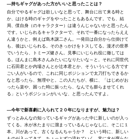
―持ちギャグがあった方がいいと思ったことは？
自分でやるギャグは欲しいなと思って、舞台に出て来る時と
か、はける時のギャグをやったこともあるんです。でも、結
局、僕自身（のキャラクター）は違うんじゃないかと思ったん
です。いじられるキャラクターで、それで一番になったらええ
ん違うかと。例えば島木譲二さん。一発目は自分から仕掛けて
も、後はいじられる。そのきっかけをトスしてる。漫才の世界
でいうたら、トミーズ健さん。見事にいじられ役に徹しては
る。ほんまに島木さんみたいになりたいな～と。それに同世代
に石田君とか内場さんとか辻本君とか、そういういじる方です
ごい人がいるので、これに同じポジションで太刀打ちできるか
なと思ったら、無理やと。この人たちが、横に、「はじめがお
ったら楽や、困った時に振ったら、なんでも膨らませてくれ
る」というポジションがいいな、と思ったんですよ。
―今年で新喜劇に入られて２０年になりますが、魅力は？
ずっとみんなの知っているギャグがあった中に新しいのが入っ
てくる。水が水たまりに溜まっているんじゃなしに、そこに１
本、川があって、古くなるんちゃうか？ という時に、新しい
ものが入ってきて、ちょっとずつ流れていく。常に水が腐らな