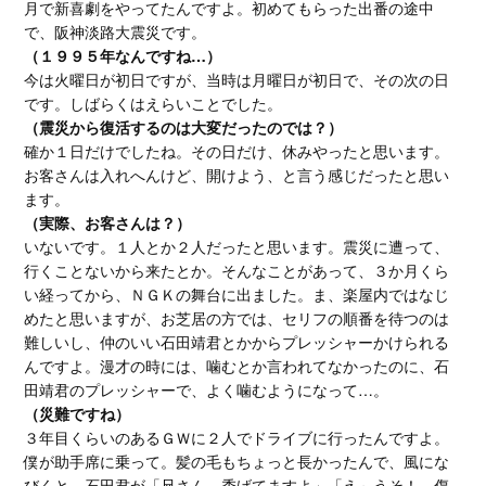
月で新喜劇をやってたんですよ。初めてもらった出番の途中
で、阪神淡路大震災です。
（１９９５年なんですね…）
今は火曜日が初日ですが、当時は月曜日が初日で、その次の日
です。しばらくはえらいことでした。
（震災から復活するのは大変だったのでは？）
確か１日だけでしたね。その日だけ、休みやったと思います。
お客さんは入れへんけど、開けよう、と言う感じだったと思い
ます。
（実際、お客さんは？）
いないです。１人とか２人だったと思います。震災に遭って、
行くことないから来たとか。そんなことがあって、３か月くら
い経ってから、ＮＧＫの舞台に出ました。ま、楽屋内ではなじ
めたと思いますが、お芝居の方では、セリフの順番を待つのは
難しいし、仲のいい石田靖君とかからプレッシャーかけられる
んですよ。漫才の時には、噛むとか言われてなかったのに、石
田靖君のプレッシャーで、よく噛むようになって…。
（災難ですね）
３年目くらいのあるＧＷに２人でドライブに行ったんですよ。
僕が助手席に乗って。髪の毛もちょっと長かったんで、風にな
びくと、石田君が「兄さん、禿げてますよ」「え～うそ！ 傷