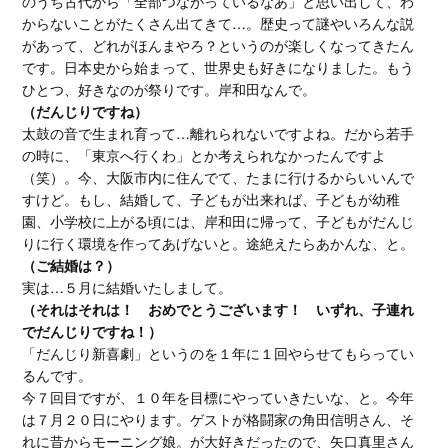
のうち古代から「全部つながっているなあ」と思い出して、わ
からないことがたくさん出てきて…。歴史って謎やいろんな説
があって、どれがほんまやろ？というのが楽しくなってきたん
です。日本史から始まって、世界史も好きになりました。もう
ひとつ、好きなのが祭りです。岸和田なんで。
（だんじりですね）
太鼓の音で生まれ育って…離れられないですよね。だから若手
の時に、「東京へ行くわ」とか考えられなかったんですよ
（笑）。今、大阪市内に住んでて、たまに行けるからいいんで
すけど。もし、結婚して、子どもが出来れば、子どもが幼稚
園、小学校に上がる頃には、岸和田に帰って、子どもがだんじ
りに行く環境を作ってあげないと。途絶えたらあかんな、と。
（ご結婚は？）
実は…５月に結婚いたしまして。
（それはそれは！ おめでとうございます！ いずれ、子連れ
でだんじりですね！）
「だんじり新喜劇」というのを１年に１回やらせてもらってい
るんです。
今７回目ですが、１０年を目標にやっていきたいな、と。今年
は７月２０日にやります。ゲストが格闘家の角田信明さん、そ
れに昔からモーニング娘。が大好きだったので、矢口真里さん