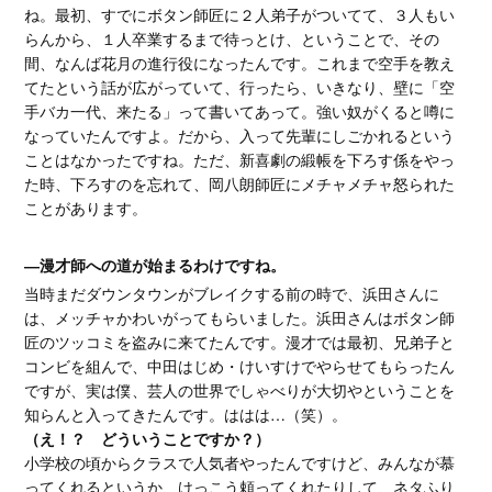
ね。最初、すでにボタン師匠に２人弟子がついてて、３人もい
らんから、１人卒業するまで待っとけ、ということで、その
間、なんば花月の進行役になったんです。これまで空手を教え
てたという話が広がっていて、行ったら、いきなり、壁に「空
手バカ一代、来たる」って書いてあって。強い奴がくると噂に
なっていたんですよ。だから、入って先輩にしごかれるという
ことはなかったですね。ただ、新喜劇の緞帳を下ろす係をやっ
た時、下ろすのを忘れて、岡八朗師匠にメチャメチャ怒られた
ことがあります。
―漫才師への道が始まるわけですね。
当時まだダウンタウンがブレイクする前の時で、浜田さんに
は、メッチャかわいがってもらいました。浜田さんはボタン師
匠のツッコミを盗みに来てたんです。漫才では最初、兄弟子と
コンビを組んで、中田はじめ・けいすけでやらせてもらったん
ですが、実は僕、芸人の世界でしゃべりが大切やということを
知らんと入ってきたんです。ははは…（笑）。
（え！？ どういうことですか？）
小学校の頃からクラスで人気者やったんですけど、みんなが慕
ってくれるというか、けっこう頼ってくれたりして、ネタふり