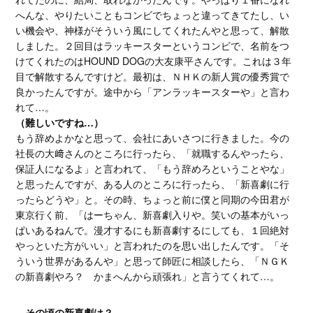
へんな、やりたいこともコンビでちょっと違ってきてたし、い
い機会や、神様がそういう風にしてくれたんやと思って、解散
しました。２回目はラッキースターというコンビで、名前をつ
けてくれたのはHOUND DOGの大友康平さんです。これは３年
目で解散するんですけど。最初は、ＮＨＫの新人賞の優秀賞で
良かったんですが。途中から「アンラッキースターや」と言わ
れて…。
（難しいですね…）
もう辞めよかなと思って、会社にあいさつに行きました。今の
社長の大﨑さんのところに行ったら、「就職するんやったら、
保証人になるよ」と言われて、「もう辞めろということやな」
と思ったんですが、ある人のところに行ったら、「新喜劇に行
ったらどうや」と。その時、ちょっと前に僕と同期の今田君が
東京行く前、「はーちゃん、新喜劇入りや。笑いの基本がいっ
ぱいあるねんで。漫才するにも新喜劇するにしても、１回絶対
やっといた方がいい」と言われたのを思い出したんです。「そ
ういう世界があるんや」と思って師匠に相談したら、「ＮＧＫ
の新喜劇やろ？ かまへんから頑張れ」と言うてくれて…。
―その頃の新喜劇は？