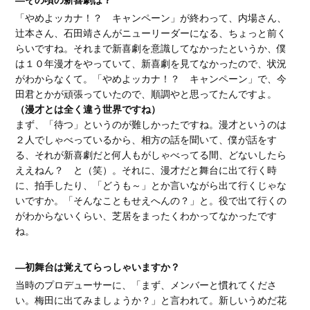
「やめよッカナ！？ キャンペーン」が終わって、内場さん、
辻本さん、石田靖さんがニューリーダーになる、ちょっと前く
らいですね。それまで新喜劇を意識してなかったというか、僕
は１０年漫才をやっていて、新喜劇を見てなかったので、状況
がわからなくて。「やめよッカナ！？ キャンペーン」で、今
田君とかが頑張っていたので、順調やと思ってたんですよ。
（漫才とは全く違う世界ですね）
まず、「待つ」というのが難しかったですね。漫才というのは
２人でしゃべっているから、相方の話を聞いて、僕が話をす
る、それが新喜劇だと何人もがしゃべってる間、どないしたら
ええねん？ と（笑）。それに、漫才だと舞台に出て行く時
に、拍手したり、「どうも～」とか言いながら出て行くじゃな
いですか。「そんなこともせえへんの？」と。役で出て行くの
がわからないくらい、芝居をまったくわかってなかったです
ね。
―初舞台は覚えてらっしゃいますか？
当時のプロデューサーに、「まず、メンバーと慣れてくださ
い。梅田に出てみましょうか？」と言われて。新しいうめだ花