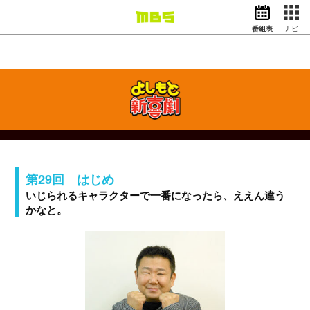
番組表
ナビ
情報・報道
バラエティ
ドラマ
アニメ
スポーツ
動画イズム
ニュース
第29回 はじめ
天気・防災
イベント
いじられるキャラクターで一番になったら、ええん違う
かなと。
映画
アナウンサー
グッズ
EN
検索
番組表