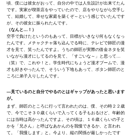
頃、僕には彼女がおって、自分の中では人生設計が出来てたん
です。実家が喫茶店をやっていたので、店をやりながら空手し
て、結婚して、幸せな家庭を築くぞ～という感じでいたんです
が、その彼女に振られたんです。
（なんと…！）
空手で負けたというのもあって、目標がいきなり何もなくなっ
たんです。メチャクチャ落ち込んでる時に、テレビで師匠の漫
才を見て、笑ったんですよ。うちの師匠が実際の借金ネタを笑
いながら漫才にしてるのを見て、「すごいな～」と思って…
（笑）で、これや！と。学生時代にちょうど漫才ブームで、漫
才も好きやったんで、そういう下地もあって、ボタン師匠のと
ころに弟子入りしたんです。
―見ているのと自分でやるのとはギャップがあったと思います
が。
まず、師匠のところに行って言われたのは、僕、その時２２歳
で、今でこそ３０歳くらいで入ってくる子もおるけど、年齢的
には当時は高かったんですよ。その頃は、１６歳くらいの子と
かを「兄さん」と呼ばなあかんのを我慢できるか、と言われ
て。「我慢します」と。今より、縦の関係が厳しかったです