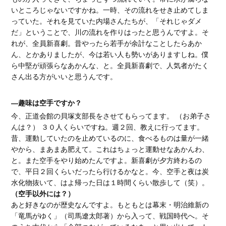
いところじゃないですかね。一時、その流れをせき止めてしま
っていた。それを見ていた内場さんたちが、「それじゃダメ
だ」ということで、川の流れを作りはったと思うんですよ。そ
れが、全員新喜劇。昔やったら若手が余計なことしたらあか
ん、とかありましたが、今は若い人も勢いがありますしね。僕
ら中堅が頑張らなあかんな、と。全員新喜劇で、人気者がたく
さん出る方がいいと思うんです。
―趣味は空手ですか？
今、正道会館の貝塚支部長をさせてもらってます。 （お弟子さ
んは？） ３０人くらいですね。週２回、教えに行ってます。
昔、運動していたのを止めているのに、食べるものは量が一緒
やから、まあまあ肥えて。これはちょっと運動せなあかんわ、
と。また空手をやり始めたんですよ。新喜劇が夕方終わるの
で、平日２回くらいだったら行けるかなと。今、空手と夜は炭
水化物抜いて、はよ帰った日は１時間くらい散歩して（笑）。
（空手以外には？）
あと好きなのが歴史なんですよ。もともとは幕末・明治維新の
「竜馬がゆく」（司馬遼太郎著）から入って、戦国時代へ。そ