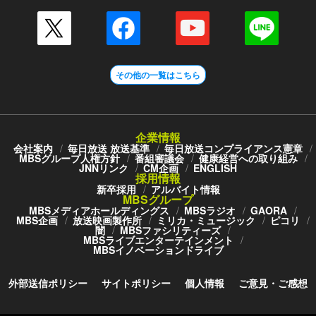
その他の一覧はこちら
企業情報
会社案内
毎日放送 放送基準
毎日放送コンプライアンス憲章
MBSグループ人権方針
番組審議会
健康経営への取り組み
JNNリンク
CM企画
ENGLISH
採用情報
新卒採用
アルバイト情報
MBSグループ
MBSメディアホールディングス
MBSラジオ
GAORA
MBS企画
放送映画製作所
ミリカ・ミュージック
ピコリ
闇
MBSファシリティーズ
MBSライブエンターテインメント
MBSイノベーションドライブ
外部送信ポリシー
サイトポリシー
個人情報
ご意見・ご感想