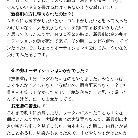
そんないいネタを書けるわけでもないような感じでした。
（新喜劇の方に転向されたのは？）
ＮＳＣにも漫才がしたいとか、コントがしたいと思って入った
わけじゃなく、人を笑かしたり、笑顔にするお笑いがしたい、
と思って入ったんです。ＮＳＣ卒業の時に、新喜劇の金の卵オ
ーディションの話が流れて来て、その時、コンビを解散してピ
ンだったので、ちょっとオーディションを受けてみようかなと
受けてみた感じです。
―金の卵オーディションはいかがでした？
特技披露は１発ギャグみたいなのをやりました。今となれば、
よくあんなことしたなという感じの。面白要素もなく、全く社
員さんも笑ってなかったんで、「絶対落ちた」と思って帰った
んですけど、たまたま受かってて。
（お芝居の審査は？）
これまで劇団に所属したり、サークルに入ったことも全くない
側にいたんですが、大阪生まれの大阪育ちなんで、新喜劇は小
さい頃からずっと見てました。台本もらった時に、内容とか見
たことあるし、馴染みもあったんで、まだやりやすかったのか