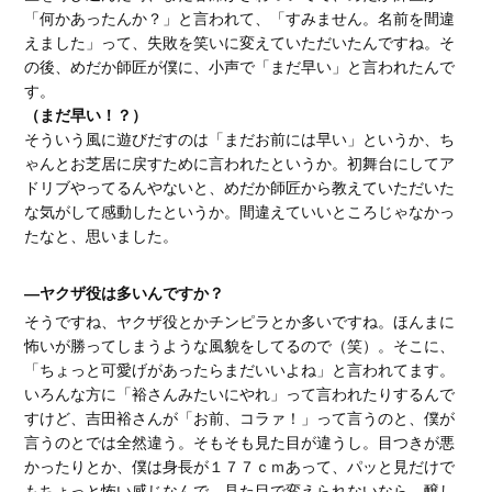
「何かあったんか？」と言われて、「すみません。名前を間違
えました」って、失敗を笑いに変えていただいたんですね。そ
の後、めだか師匠が僕に、小声で「まだ早い」と言われたんで
す。
（まだ早い！？）
そういう風に遊びだすのは「まだお前には早い」というか、ち
ゃんとお芝居に戻すために言われたというか。初舞台にしてア
ドリブやってるんやないと、めだか師匠から教えていただいた
な気がして感動したというか。間違えていいところじゃなかっ
たなと、思いました。
―ヤクザ役は多いんですか？
そうですね、ヤクザ役とかチンピラとか多いですね。ほんまに
怖いが勝ってしまうような風貌をしてるので（笑）。そこに、
「ちょっと可愛げがあったらまだいいよね」と言われてます。
いろんな方に「裕さんみたいにやれ」って言われたりするんで
すけど、吉田裕さんが「お前、コラァ！」って言うのと、僕が
言うのとでは全然違う。そもそも見た目が違うし。目つきが悪
かったりとか、僕は身長が１７７ｃｍあって、パッと見だけで
もちょっと怖い感じなんで。見た目で変えられないなら、醸し