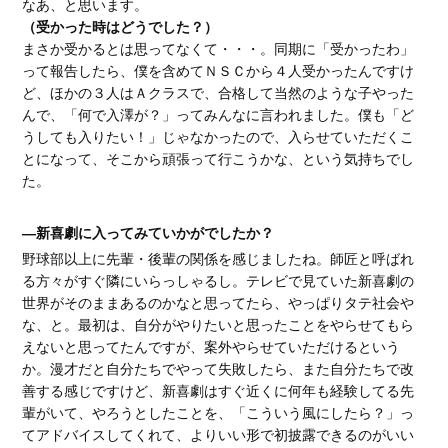
なあ、と思います。
（受かった時はどうでした？）
まさか受かるとは思ってなくて・・・。同期に「受かったわ」
って報告したら、僕を含めてＮＳＣから４人受かったんですけ
ど、ほかの３人はＡクラスで、合格して当然のような子やった
んで、「何で入澤が？」ってみんなに言われました。僕も「ど
うしても入りたい！」じゃなかったので、入らせていただくこ
とになって、そこから頑張って行こうかな、という気持ちでし
た。
―新喜劇に入ってみていかがでしたか？
野球部以上に先輩・後輩の関係を感じましたね。師匠と呼ばれ
る方々がすぐ隣にいらっしゃるし。テレビで見ていた新喜劇の
世界がそのままあるのかなと思ってたら、やっぱりタテ社会や
な、と。最初は、自分がやりたいと思ったことをやらせてもら
えないと思ってたんですが、案外やらせていただけるという
か。漫才だと自分たちでやって失敗したら、また自分たちで改
善する感じですけど、新喜劇はすぐ近くに何年も経験してる先
輩がいて、やろうとしたことを、「こういう風にしたら？」っ
てアドバイスしてくれて、よりいい形で初披露できるのがいい