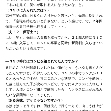
てるのを見て、笑いが取れる人になりたいな、と。
（ＮＳＣに入られたのは？）
高校卒業の時にＮＳＣに入りたいと言ったら、母親に反対され
て、「定職を持たないと許さない」という感じで。で、２年間
保育士の専門学校へ行きまして・・・。
（え！？ 保育士？）
はい（笑）。保育士の資格を取ってから、２１歳の時にＮＳＣ
３９期に入学して、ＮＳＣの卒業と同時に新喜劇に入らせてい
ただいたという流れです。
―ＮＳＣ時代はコンビを組まれてたんですか？
５回組んで５回解散しましたね。僕がけっこうネタを書く方だ
ったんですけど、不評だったりで。ＮＳＣの中でランクがＡＢ
Ｃとあったんですが、常にＣみたいな状態で。コンビを解散し
た後に組んでた子が次のコンビで、すぐにＡクラスに入れたり
して。入澤とコンビ組んで解散したら、Ａクラスに上がれるみ
たいな雰囲気になってました。
（ある意味、アゲじゃないですか？）
あははは～そうですね。僕は沈んで行く一方で、向こうは上が
って行くんですよね。ＮＳＣの時は、あんまり優秀でもなく、