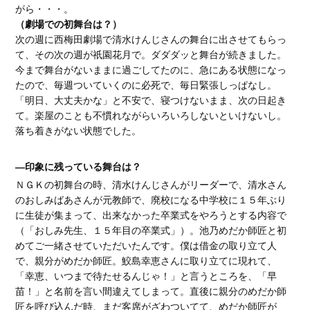
がら・・・。
（劇場での初舞台は？）
次の週に西梅田劇場で清水けんじさんの舞台に出させてもらっ
て、その次の週が祇園花月で。ダダダッと舞台が続きました。
今まで舞台がないままに過ごしてたのに、急にある状態になっ
たので、毎週ついていくのに必死で、毎日緊張しっぱなし。
「明日、大丈夫かな」と不安で、寝つけないまま、次の日起き
て。楽屋のことも不慣れながらいろいろしないといけないし。
落ち着きがない状態でした。
―印象に残っている舞台は？
ＮＧＫの初舞台の時、清水けんじさんがリーダーで、清水さん
のおしみばあさんが元教師で、廃校になる中学校に１５年ぶり
に生徒が集まって、出来なかった卒業式をやろうとする内容で
（「おしみ先生、１５年目の卒業式」）。池乃めだか師匠と初
めてご一緒させていただいたんです。僕は借金の取り立て人
で、親分がめだか師匠。鮫島幸恵さんに取り立てに現れて、
「幸恵、いつまで待たせるんじゃ！」と言うところを、「早
苗！」と名前を言い間違えてしまって。直後に親分のめだか師
匠を呼び込んだ時、まだ客席がざわついてて、めだか師匠が