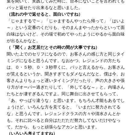
葉を聞いて、実践してみた時に、台本にないことを言われても
パッと返せたり出来るなと思いました。
（流れの中で返せると、面白いですね）
「じゃまするで～」「じゃまするんやったら帰って」「はいよ
～」という定番のくだりも、そのまんまやったからといって面
白味はないけど、その場で初めてやったようにやるから面白味
が出るんかなと。
（「聞く」お芝居だとその時の間が大事ですね）
聞いた上でのセリフになるので、お客さんの感じ方と同じタイ
ミングになると思うんです。なおかつ、レジェンドの方たち
は、０・５秒、０・３秒早くに、パッと言えるから、お客さん
が笑えるというか。聞きすぎてもダメなんだなと。僕は今、お
客さんよりちょっと遅いタイミングだったり、声の大きさや張
り方がオーバー過ぎたりして、「外してるな～」と。内場さん
たちとか凄すぎるんですよ。同じ舞台に出させてもらって、
「あ、やっぱり違うな」と思います。もちろん才能もあるでし
ょうけど、いろんな方を見てると、「いまだに努力されてる
な」と思うんです。レジェンドクラスの方々や清水さんとか
も。それに比べると自分はただただ努力してないだけやなっ
て。だから、もっと頑張らなアカンと思います。
（いろいろ考えてますね）