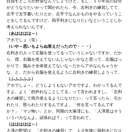
目指すところが野望なんでしょうけど。もし、１０年先の自分
がどうなりたいかって聞かれたら、今、左利きの練習してて、
左手で文字書いたりとか、左手でなんかものをやるっていうこ
とをしてるんですけど、両手利きになりたいなということしか
考えられないんです。
（あはははは～）
アホでしょ（笑）。
（いや～思いもよらぬ答えだったので・・・）
右利きの人って左脳を使ってるっていうじゃないですか。だか
ら、僕、右脳を使えてないんじゃないかなと思って。左脳ばっ
かりで、脳みそ全体使えてないな～だからアホなんちゃうか
な、と。だから右脳を使えるように左利きの練習しようって。
（ふふふふふ）
アホでしょ～。どうしようもないアホですよ。わかってるんで
すよ。よく「的外れなことしてる」って言われますし。「左利
きの練習して両方使えるようになりたい」って言ったら、引か
れたり、怒られたりするんですよ。「何を言ってるんです
か？」「マジ怖い」とか。同期の大塚澪にも、「入澤君はそう
いうバカなんよ。頑張れば？」って言われて。
（ははははは～）
入澤の野望は、「左利きの練習して、１０年後に両利きになり