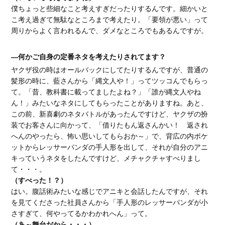
僕ちょっと些細なこと考えすぎだったりするんです。細かいと
こ考え過ぎて無駄なところまで考えたり。「要領が悪い」って
周りからよく言われるんで、ダメなところでもあるんですが。
―何かご自身の定番ネタを考えたりされてます？
ヤクザ役の時はオールバックにしてたりするんですが、普通の
髪形の時に、藍さんから「縄文人や！」ってツッコんでもらっ
て。「昔、教科書に載ってましたよね？」「誰が縄文人やね
ん！」みたいなネタにしてもらったことがありますね。あと、
この前、新喜劇のネタバトルがあったんですけど、ヤクザの扮
装でお客さんに向かって、「借りたもん返さんかい！ 返され
へんのやったら、怖い思いしてもらおか～」で、背広の内ポケ
ットからレッサーパンダの手人形を出して、それが自分のアニ
キっていうネタをしたんですけど、メチャクチャすべりまし
て・・・。
（すべった！？）
はい。腹話術みたいな感じでアニキと会話したんですが、それ
を見てくださった社員さんから「手人形のレッサーパンダが小
さすぎて、何やってるかわかれへん」って。
（あ～舞台だから・・・）