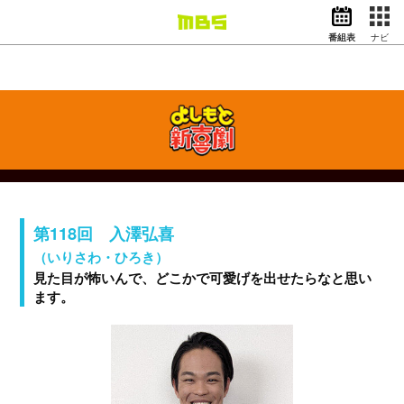
番組表
ナビ
情報・報道
バラエティ
ドラマ
アニメ
スポーツ
動画イズム
ニュース
第118回 入澤弘喜
天気・防災
イベント
（いりさわ・ひろき）
見た目が怖いんで、どこかで可愛げを出せたらなと思い
映画
アナウンサー
ます。
グッズ
EN
検索
番組表