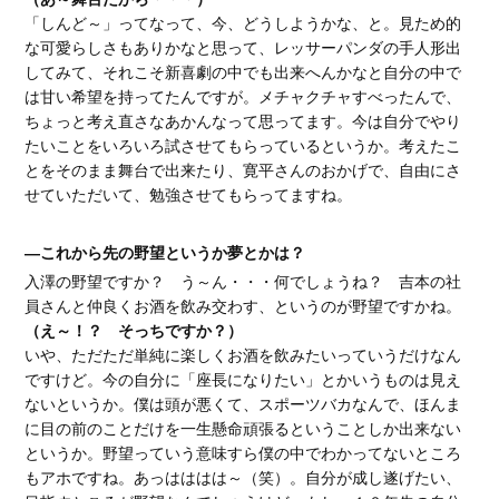
「しんど～」ってなって、今、どうしようかな、と。見ため的
な可愛らしさもありかなと思って、レッサーパンダの手人形出
してみて、それこそ新喜劇の中でも出来へんかなと自分の中で
は甘い希望を持ってたんですが。メチャクチャすべったんで、
ちょっと考え直さなあかんなって思ってます。今は自分でやり
たいことをいろいろ試させてもらっているというか。考えたこ
とをそのまま舞台で出来たり、寛平さんのおかげで、自由にさ
せていただいて、勉強させてもらってますね。
―これから先の野望というか夢とかは？
入澤の野望ですか？ う～ん・・・何でしょうね？ 吉本の社
員さんと仲良くお酒を飲み交わす、というのが野望ですかね。
（え～！？ そっちですか？）
いや、ただただ単純に楽しくお酒を飲みたいっていうだけなん
ですけど。今の自分に「座長になりたい」とかいうものは見え
ないというか。僕は頭が悪くて、スポーツバカなんで、ほんま
に目の前のことだけを一生懸命頑張るということしか出来ない
というか。野望っていう意味すら僕の中でわかってないところ
もアホですね。あっはははは～（笑）。自分が成し遂げたい、