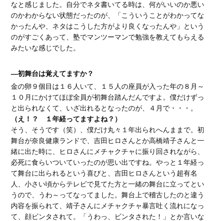
なと感じました。自分でネタ書いてる時は、何がいいのか悪い
のかわからない状態だったのが、「こういうことがわかってな
かったんや、ネタはこうした方がより良くなったんや」という
のがすごくあって、塾でマンツーマンで勉強を教えてもらえる
みたいな感じでした。
―初舞台は覚えてますか？
金の卵９個目は１６人いて、１５人の座員が入った年の８月～
１０月にかけてほぼ全員が初舞台踏んだんですよ。僕だけずっ
と出られなくて、いざ出れるとなったのが、４月で・・・。
（え！？ １年経ってますよね？）
そう、そうです（笑）、僕だけ丸々１年出られへんままで。初
舞台が奈良健康ランドで、吉田ヒロさんとか高橋靖子さんと一
緒に出た時に、ヒロさんにメチャクチャに振り回されながら、
必死に食らいついていったのが思い出ですね。やっと１年経っ
て舞台に出られるという喜びと、吉田ヒロさんという超有名
人、小さい頃からテレビで見てた方と一緒の舞台に立ってとい
うので、うわ～ってなってました。舞台上で稽古したのと違う
内容を振られて、靖子さんにメチャクチャ暴言吐く流れになっ
て、顔ビンタされて。「うわっ、ビンタされた！」とか言いな