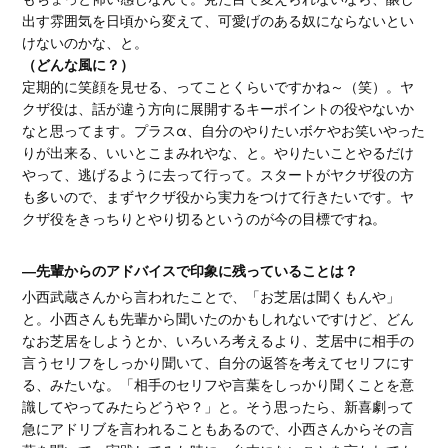
出す雰囲気を日頃から変えて、可愛げのある奴にならないとい
けないのかな、と。
（どんな風に？）
定期的に笑顔を見せる、ってことくらいですかね～（笑）。ヤ
クザ役は、話が違う方向に展開するキーポイントの役やないか
なと思ってます。プラスα、自分のやりたいボケやお笑いやった
りが出来る、いいとこまみれやな、と。やりたいことやるだけ
やって、逃げるように去って行って。スタートがヤクザ役の方
も多いので、まずヤクザ役から実力をつけて行きたいです。ヤ
クザ役をきっちりとやり切るというのが今の目標ですね。
―先輩からのアドバイスで印象に残っていることは？
小西武蔵さんから言われたことで、「お芝居は聞くもんや」
と。小西さんも先輩から聞いたのかもしれないですけど、どん
なお芝居をしようとか、いろいろ考えるより、芝居中に相手の
言うセリフをしっかり聞いて、自分の返答を考えてセリフにす
る、みたいな。「相手のセリフや言葉をしっかり聞くことを意
識してやってみたらどうや？」と。そう思ったら、新喜劇って
急にアドリブを言われることもあるので、小西さんからその言