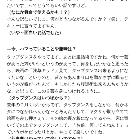
たいです」ってどうでもいい話ですけど。
（なにか舞台で使えるかも！？）
そんな訳ないでしょ。何がどうつながるんですか？（笑）。テ
キトーに言うてますやん。
（いや～面白いお話でした）
―今、ハマっていることや趣味は？
タップダンスをやってます。あとは腹話術ですかね。何か一芸
があった方がいいというのがあって、何をしたいかなと思った
ら、映画の「浅草キッド」見て、タップダンス出来るようにな
りたいな、というのと、昔からあんまり口を動かさずに喋ると
いうのが癖だったんで、もしかしたら腹話術出来るんちゃうか
な、と思って、この２芸を身につけれるように。
（タップダンスはいつ頃から？）
去年の７月くらいからです。タップダンスをしながら、何かネ
タにつながれへんかな～と考えたりして。ヤクザが取り立てで
絵画を差し押さえて、その絵の裏が板になってるから、床に置
いてその上でタップダンスして、「お前、何してんねん！」っ
ていうボケだったりとか。やってて楽しいですね。
（新喜劇はやっていて楽しいですか？）