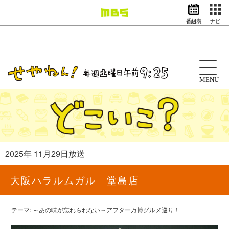
番組表
ナビ
情報・報道
バラエティ
ドラマ
アニメ
MENU
スポーツ
動画イズム
ニュース
天気・防災
イベント
2025年 11月29日放送
映画
アナウンサー
大阪ハラルムガル 堂島店
グッズ
テーマ: ～あの味が忘れられない～アフター万博グルメ巡り！
EN
検索
番組表