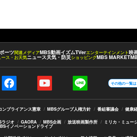
ポーツ
MBS動画イズム
TVer
映
関連メディア
エンターテインメント
ニュース
天気・防災
MBS MARKET
MB
ュース・お天気
ショッピング
その他の一覧は
コンプライアンス憲章
MBSグループ人権方針
番組審議会
健康
Sラジオ
GAORA
MBS企画
放送映画製作所
ミリカ・ミュー
MBSイノベーションドライブ