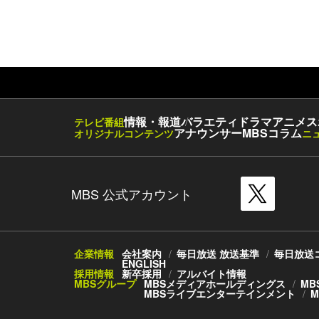
情報・報道
バラエティ
ドラマ
アニメ
ス
テレビ番組
アナウンサー
MBSコラム
オリジナルコンテンツ
ニ
MBS 公式アカウント
企業情報
会社案内
毎日放送 放送基準
毎日放送
ENGLISH
採用情報
新卒採用
アルバイト情報
MBSグループ
MBSメディアホールディングス
MB
MBSライブエンターテインメント