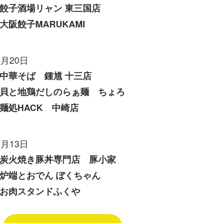
餃子酒場リャン 東三国店
大阪餃子MARUKAMI
6月20日
中華そば 鍾馗 十三店
貝と地鶏だしのらぁ麺 ちょろ
麺処HACK 中崎店
6月13日
炭火焼き豚丼専門店 豚小家
炉端とおでん ぼくちゃん
お肉スタンドふくや