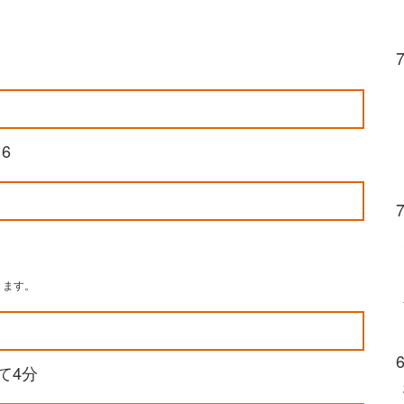
6
ります。
て4分