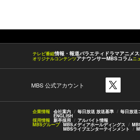
情報・報道
バラエティ
ドラマ
アニメ
ス
テレビ番組
アナウンサー
MBSコラム
オリジナルコンテンツ
ニ
MBS 公式アカウント
企業情報
会社案内
毎日放送 放送基準
毎日放送
ENGLISH
採用情報
新卒採用
アルバイト情報
MBSグループ
MBSメディアホールディングス
MB
MBSライブエンターテインメント