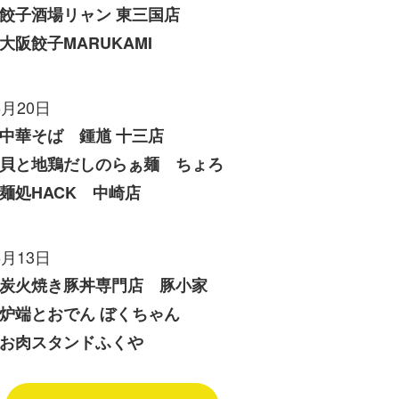
餃子酒場リャン 東三国店
大阪餃子MARUKAMI
6月20日
中華そば 鍾馗 十三店
貝と地鶏だしのらぁ麺 ちょろ
麺処HACK 中崎店
6月13日
炭火焼き豚丼専門店 豚小家
炉端とおでん ぼくちゃん
お肉スタンドふくや