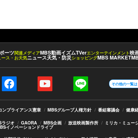
ポーツ
MBS動画イズム
TVer
映
関連メディア
エンターテインメント
ニュース
天気・防災
MBS MARKET
MB
ュース・お天気
ショッピング
その他の一覧は
コンプライアンス憲章
MBSグループ人権方針
番組審議会
健康
Sラジオ
GAORA
MBS企画
放送映画製作所
ミリカ・ミュー
MBSイノベーションドライブ