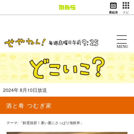
番組表
ナビ
情報・報道
バラエティ
ドラマ
アニメ
MENU
スポーツ
動画イズム
ニュース
天気・防災
イベント
2024年 8月10日放送
映画
アナウンサー
酒と肴 つむぎ家
グッズ
テーマ: 「鮮度抜群！暑い夏にさっぱり海鮮丼」
EN
検索
番組表