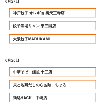
6月27日
神戸餃子 オレギョ 裏天王寺店
餃子酒場リャン 東三国店
大阪餃子MARUKAMI
6月20日
中華そば 鍾馗 十三店
貝と地鶏だしのらぁ麺 ちょろ
麺処HACK 中崎店