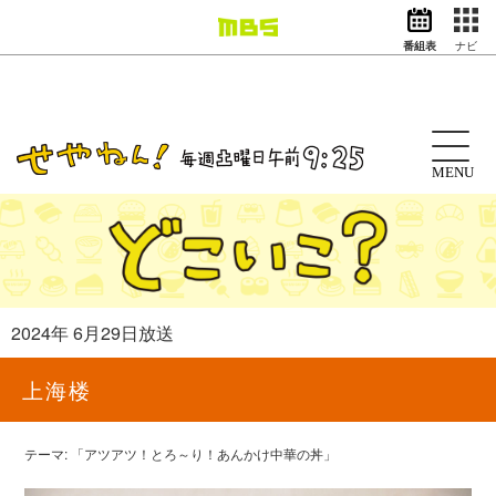
番組表
ナビ
情報・報道
バラエティ
ドラマ
アニメ
MENU
スポーツ
動画イズム
ニュース
天気・防災
イベント
2024年 6月29日放送
映画
アナウンサー
上海楼
グッズ
テーマ: 「アツアツ！とろ～り！あんかけ中華の丼」
EN
検索
番組表