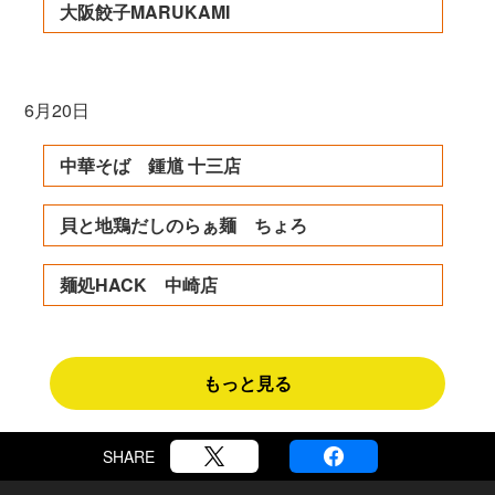
大阪餃子MARUKAMI
6月20日
中華そば 鍾馗 十三店
貝と地鶏だしのらぁ麺 ちょろ
麺処HACK 中崎店
もっと見る
SHARE