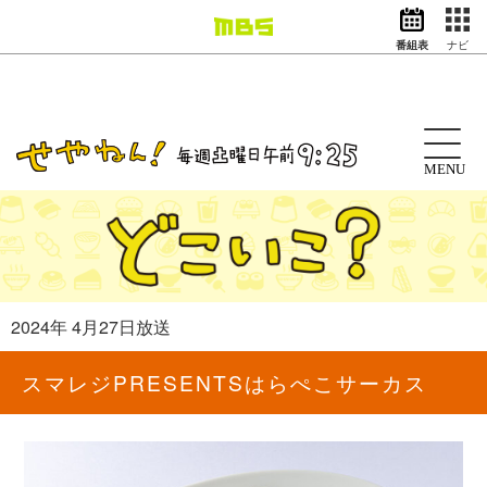
番組表
ナビ
情報・報道
バラエティ
ドラマ
アニメ
MENU
スポーツ
動画イズム
ニュース
天気・防災
イベント
2024年 4月27日放送
映画
アナウンサー
スマレジPRESENTSはらぺこサーカス
グッズ
EN
検索
番組表