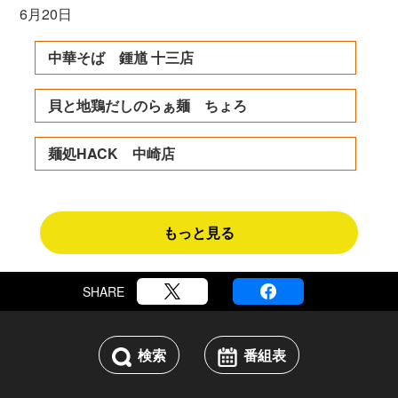
6月20日
中華そば 鍾馗 十三店
貝と地鶏だしのらぁ麺 ちょろ
麺処HACK 中崎店
もっと見る
SHARE
検索
番組表