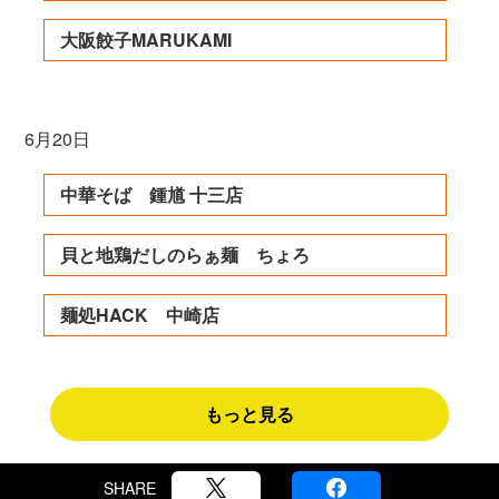
大阪餃子MARUKAMI
6月20日
中華そば 鍾馗 十三店
貝と地鶏だしのらぁ麺 ちょろ
麺処HACK 中崎店
もっと見る
SHARE