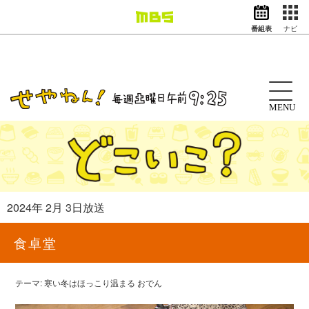
番組表
ナビ
情報・報道
バラエティ
ドラマ
アニメ
MENU
スポーツ
動画イズム
ニュース
天気・防災
イベント
2024年 2月 3日放送
映画
アナウンサー
食卓堂
グッズ
テーマ: 寒い冬はほっこり温まる おでん
EN
検索
番組表