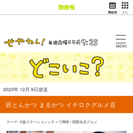
番組表
ナビ
情報・報道
バラエティ
ドラマ
アニメ
MENU
スポーツ
動画イズム
ニュース
天気・防災
イベント
2023年 12月 9日放送
映画
アナウンサー
匠とんかつ まるかつ イチロクグルメ店
グッズ
テーマ: 大阪ステーションシティで満喫！関西名店グルメ
EN
検索
番組表