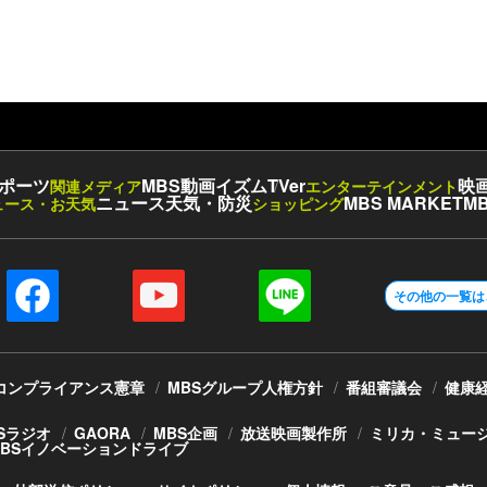
ポーツ
MBS動画イズム
TVer
映
関連メディア
エンターテインメント
ニュース
天気・防災
MBS MARKET
MB
ュース・お天気
ショッピング
その他の一覧は
コンプライアンス憲章
MBSグループ人権方針
番組審議会
健康
Sラジオ
GAORA
MBS企画
放送映画製作所
ミリカ・ミュー
MBSイノベーションドライブ