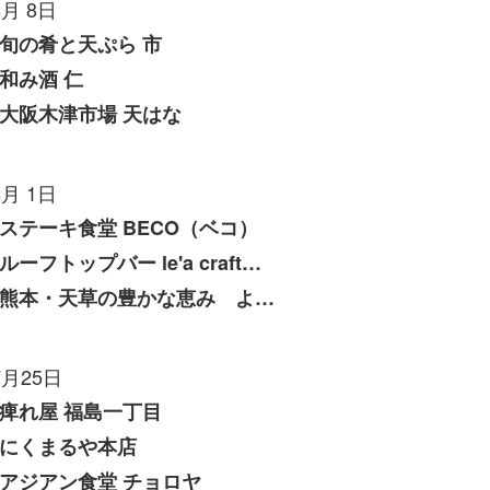
8月 8日
旬の肴と天ぷら 市
和み酒 仁
大阪木津市場 天はな
8月 1日
ステーキ食堂 BECO（ベコ）
ルーフトップバー le'a craft（レアクラフト）
熊本・天草の豊かな恵み よしたけ
7月25日
痺れ屋 福島一丁目
にくまるや本店
アジアン食堂 チョロヤ