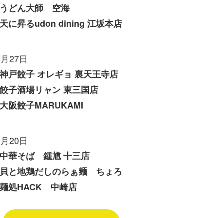
うどん大師 空海
天に昇るudon dining 江坂本店
6月27日
神戸餃子 オレギョ 裏天王寺店
餃子酒場リャン 東三国店
大阪餃子MARUKAMI
6月20日
中華そば 鍾馗 十三店
貝と地鶏だしのらぁ麺 ちょろ
麺処HACK 中崎店