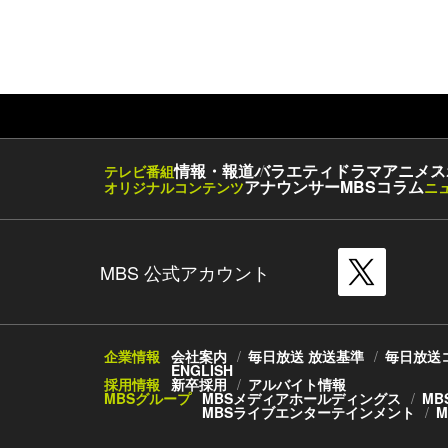
情報・報道
バラエティ
ドラマ
アニメ
ス
テレビ番組
アナウンサー
MBSコラム
オリジナルコンテンツ
ニ
MBS 公式アカウント
企業情報
会社案内
毎日放送 放送基準
毎日放送
ENGLISH
採用情報
新卒採用
アルバイト情報
MBSグループ
MBSメディアホールディングス
MB
MBSライブエンターテインメント