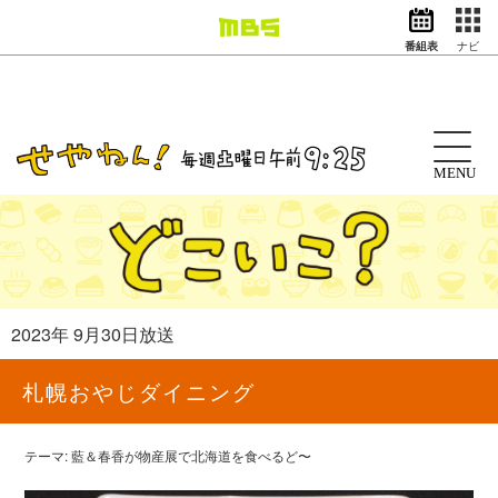
番組表
ナビ
情報・報道
バラエティ
ドラマ
アニメ
MENU
スポーツ
動画イズム
ニュース
天気・防災
イベント
2023年 9月30日放送
映画
アナウンサー
札幌おやじダイニング
グッズ
テーマ: 藍＆春香が物産展で北海道を食べるど〜
EN
検索
番組表