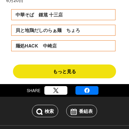
6月20日
中華そば 鍾馗 十三店
貝と地鶏だしのらぁ麺 ちょろ
麺処HACK 中崎店
もっと見る
SHARE
検索
番組表