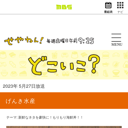
番組表
ナビ
情報・報道
バラエティ
ドラマ
アニメ
MENU
スポーツ
動画イズム
ニュース
天気・防災
イベント
2023年 5月27日放送
映画
アナウンサー
げんき水産
グッズ
テーマ: 新鮮なネタを豪快に！もりもり海鮮丼！！
EN
検索
番組表