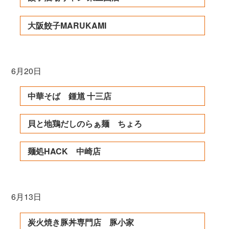
大阪餃子MARUKAMI
6月20日
中華そば 鍾馗 十三店
貝と地鶏だしのらぁ麺 ちょろ
麺処HACK 中崎店
6月13日
炭火焼き豚丼専門店 豚小家