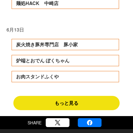
麺処HACK 中崎店
6月13日
炭火焼き豚丼専門店 豚小家
炉端とおでん ぼくちゃん
お肉スタンドふくや
もっと見る
SHARE