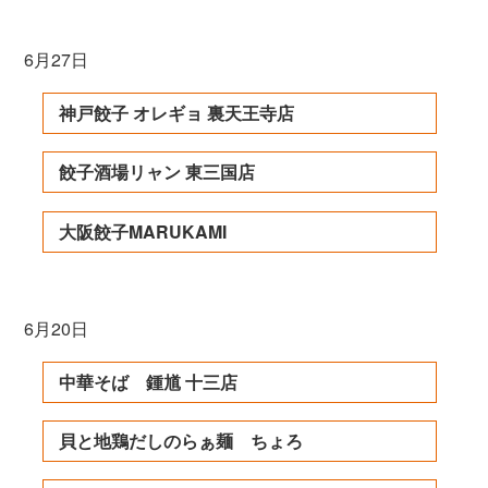
6月27日
神戸餃子 オレギョ 裏天王寺店
餃子酒場リャン 東三国店
大阪餃子MARUKAMI
6月20日
中華そば 鍾馗 十三店
貝と地鶏だしのらぁ麺 ちょろ