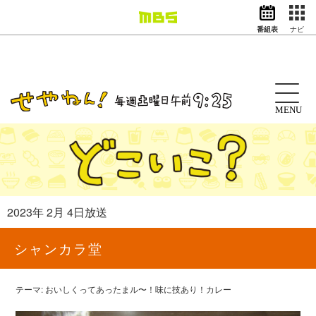
番組表
ナビ
情報・報道
バラエティ
ドラマ
アニメ
MENU
スポーツ
動画イズム
ニュース
天気・防災
イベント
2023年 2月 4日放送
映画
アナウンサー
シャンカラ堂
グッズ
テーマ: おいしくってあったまル〜！味に技あり！カレー
EN
検索
番組表