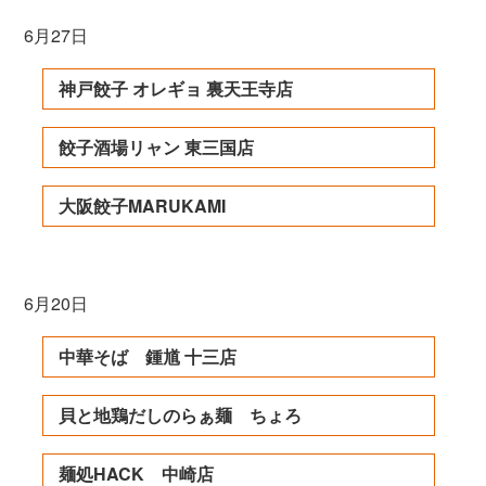
6月27日
神戸餃子 オレギョ 裏天王寺店
餃子酒場リャン 東三国店
大阪餃子MARUKAMI
6月20日
中華そば 鍾馗 十三店
貝と地鶏だしのらぁ麺 ちょろ
麺処HACK 中崎店