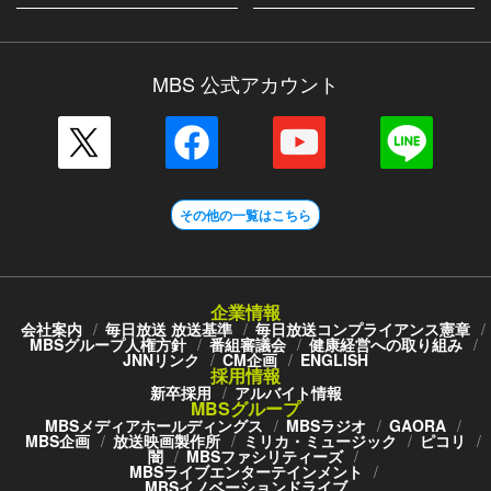
MBS 公式アカウント
その他の一覧はこちら
企業情報
会社案内
毎日放送 放送基準
毎日放送コンプライアンス憲章
MBSグループ人権方針
番組審議会
健康経営への取り組み
JNNリンク
CM企画
ENGLISH
採用情報
新卒採用
アルバイト情報
MBSグループ
MBSメディアホールディングス
MBSラジオ
GAORA
MBS企画
放送映画製作所
ミリカ・ミュージック
ピコリ
闇
MBSファシリティーズ
MBSライブエンターテインメント
MBSイノベーションドライブ