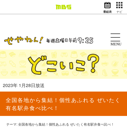
番組表
ナビ
情報・報道
バラエティ
ドラマ
アニメ
MENU
スポーツ
動画イズム
ニュース
天気・防災
イベント
2023年 1月28日放送
映画
アナウンサー
全国各地から集結！個性あふれる ぜいたく
グッズ
有名駅弁食べ比べ！
EN
検索
番組表
テーマ: 全国各地から集結！個性あふれる ぜいたく有名駅弁食べ比べ！