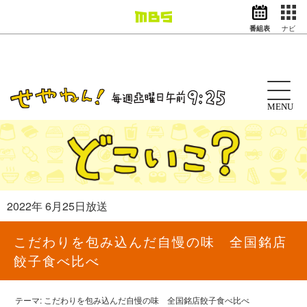
番組表
ナビ
情報・報道
バラエティ
ドラマ
アニメ
MENU
スポーツ
動画イズム
ニュース
天気・防災
イベント
2022年 6月25日放送
映画
アナウンサー
こだわりを包み込んだ自慢の味 全国銘店
グッズ
餃子食べ比べ
EN
検索
番組表
テーマ: こだわりを包み込んだ自慢の味 全国銘店餃子食べ比べ