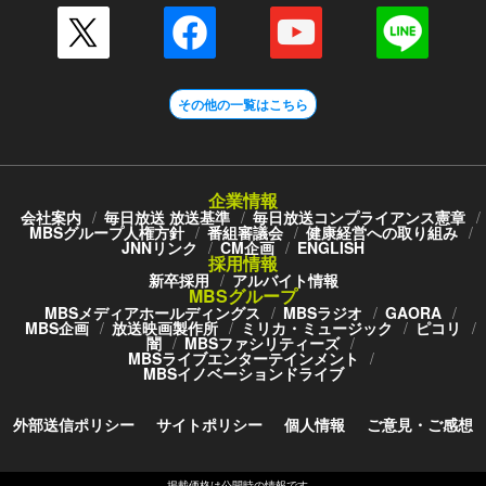
その他の一覧はこちら
企業情報
会社案内
毎日放送 放送基準
毎日放送コンプライアンス憲章
MBSグループ人権方針
番組審議会
健康経営への取り組み
JNNリンク
CM企画
ENGLISH
採用情報
新卒採用
アルバイト情報
MBSグループ
MBSメディアホールディングス
MBSラジオ
GAORA
MBS企画
放送映画製作所
ミリカ・ミュージック
ピコリ
闇
MBSファシリティーズ
MBSライブエンターテインメント
MBSイノベーションドライブ
外部送信ポリシー
サイトポリシー
個人情報
ご意見・ご感想
掲載価格は公開時の情報です。