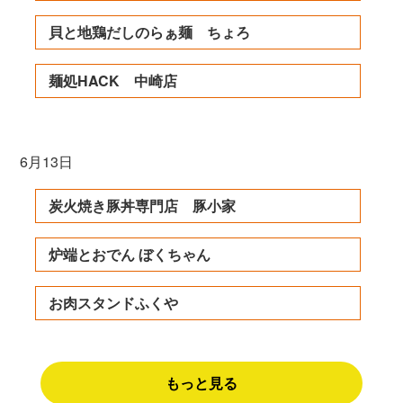
貝と地鶏だしのらぁ麺 ちょろ
麺処HACK 中崎店
6月13日
炭火焼き豚丼専門店 豚小家
炉端とおでん ぼくちゃん
お肉スタンドふくや
もっと見る