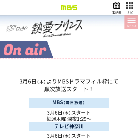
番組表
ナビ
MENU
情報・報道
バラエティ
ドラマ
アニメ
On air
スポーツ
動画イズム
ニュース
3月6日
より
MBSドラマフィル枠にて
（木）
天気・防災
イベント
順次放送スタート！
映画
アナウンサー
MBS
（毎日放送）
グッズ
3月6日
スタート
（木）
毎週木曜 深夜1:29～
テレビ神奈川
EN
検索
番組表
3月6日
スタート
（木）