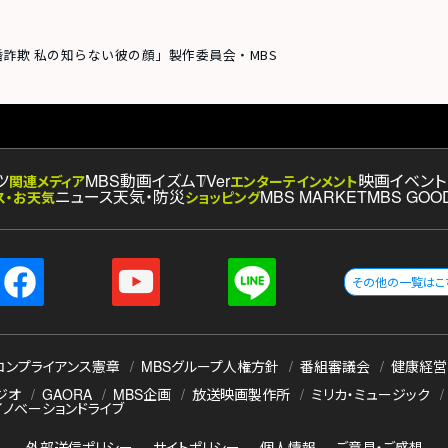
婚詐欺 私の知らない彼の顔」製作委員会・MBS
ツ
MBS動画イズム
TVer
映画
イベント
関連メディア
エンターテインメント
ニュース
天気・防災
MBS MARKET
MBS GOO
ス・お天気
ショッピング
その他の一覧はこ
コンプライアンス憲章
MBSグループ人権方針
番組審議会
健康経営
ジオ
GAORA
MBS企画
放送映画製作所
ミリカ・ミュージック
イノベーションドライブ
外部送信ポリシー
サイトポリシー
個人情報
ご意見・ご感想