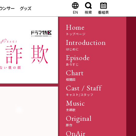
ウンサー
グッズ
EN
検索
番組表
Home
トップページ
Introduction
はじめに
Episode
あらすじ
Chart
相関図
Cast / Staff
キャスト/スタッフ
Music
主題歌
Original
原作
OnAir