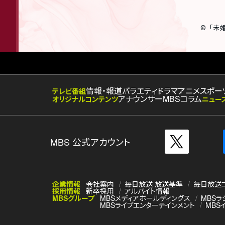
©「未
情報・報道
バラエティ
ドラマ
アニメ
スポー
テレビ番組
アナウンサー
MBSコラム
オリジナルコンテンツ
ニュー
MBS 公式アカウント
企業情報
会社案内
毎日放送 放送基準
毎日放送
採用情報
新卒採用
アルバイト情報
MBSグループ
MBSメディアホールディングス
MBSラ
MBSライブエンターテインメント
MBS