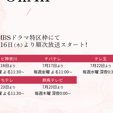
MBSドラマ特区枠にて
月16日
より
順次放送スタート！
（木）
レビ神奈川
チバテレ
テレ玉
月16日
7月17日
7月22日
より
より
より
 よる11:30
毎週金曜 よる11:00
毎週水曜 深夜0:3
～
～
とちテレ
群馬テレビ
月23日
7月23日
より
より
 よる11:30
毎週木曜 深夜0:00
～
～