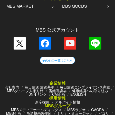
MBS MARKET
MBS GOODS
MBS 公式アカウント
その他の一覧はこちら
企業情報
会社案内
毎日放送 放送基準
毎日放送コンプライアンス憲章
MBSグループ人権方針
番組審議会
健康経営への取り組み
JNNリンク
CM企画
ENGLISH
採用情報
新卒採用
アルバイト情報
MBSグループ
MBSメディアホールディングス
MBSラジオ
GAORA
MBS企画
放送映画製作所
ミリカ・ミュージック
ピコリ