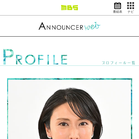
番組表
ナビ
情報・報道
バラエティ
ドラマ
アニメ
スポーツ
動画イズム
ニュース
天気・防災
イベント
映画
アナウンサー
グッズ
EN
検索
番組表