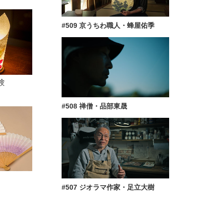
#509 京うちわ職人・蜂屋佑季
験
#508 禅僧・品部東晟
#507 ジオラマ作家・足立大樹