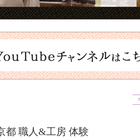
a
y
V
i
都 職人&工房 体験
d