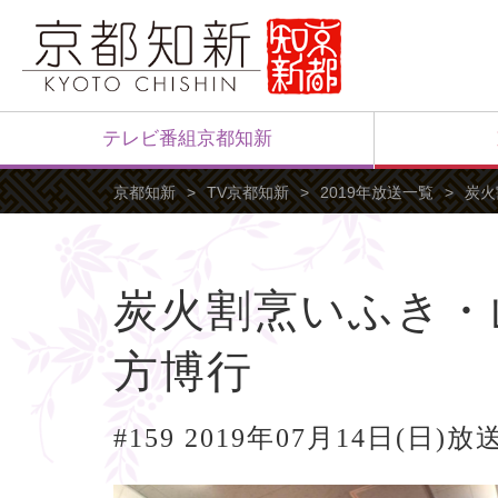
テレビ番組京都知新
京都知新
TV京都知新
2019年放送一覧
炭火
炭火割烹いふき・山
方博行
#159 2019年07月14日(日)放