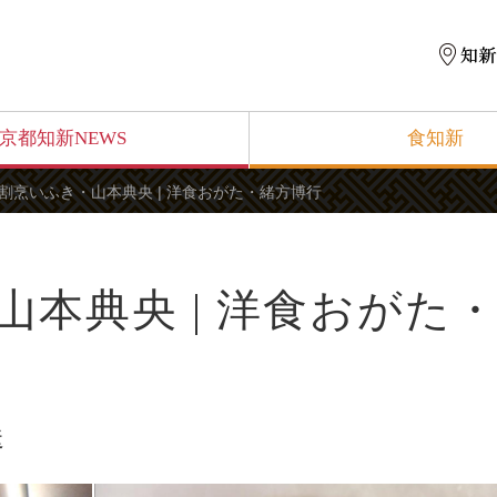
京都知新NEWS
食知新
割烹いふき・山本典央 | 洋食おがた・緒方博行
本典央 | 洋食おがた
送