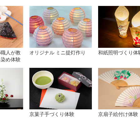
e
の職人が教
オリジナル ミニ提灯作り
和紙照明づくり体
o
禅染め体験
京菓子手づくり体験
京扇子絵付け体験