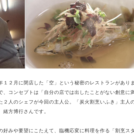
年１２月に閉店した「空」という秘密のレストランがあり
で、コンセプトは「自分の店では出したことがない創意に
た２人のシェフが今回の主人公。「炭火割烹いふき」主人
、緒方博行さんです。
の好みや要望にこたえて、臨機応変に料理を作る「割烹ス