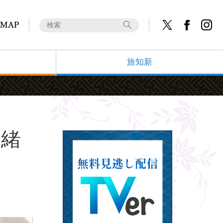
旅知新
・緒