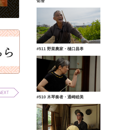
佑智
#511 野菜農家・樋口昌孝
NEXT
#510 木琴奏者・通崎睦美