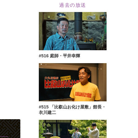
過去の放送
#516 庭師・平井幸輝
#515 「比叡山お化け屋敷」館長・
衣川建二