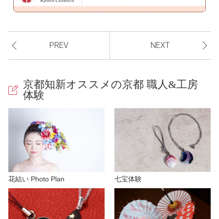
a
PREV
NEXT
y
京都知新オススメの京都 職人&工房
体験
V
i
花結い Photo Plan
七宝体験
d