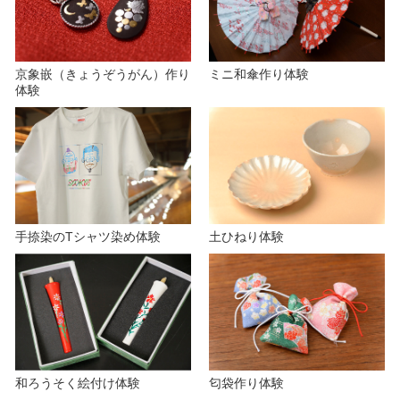
e
京象嵌（きょうぞうがん）作り
ミニ和傘作り体験
体験
o
手捺染のTシャツ染め体験
土ひねり体験
和ろうそく絵付け体験
匂袋作り体験