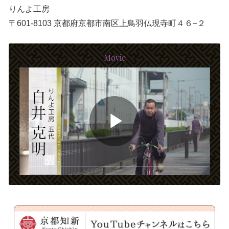
りんよ工房
〒601-8103 京都府京都市南区上鳥羽仏現寺町４６−２
Movie
P
l