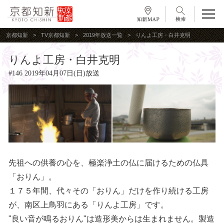
京都知新
TV京都知新
2019年放送一覧
りんよ工房・白井克明
りんよ工房・白井克明
#146 2019年04月07日(日)放送
先祖への供養の心を、極楽浄土の仏に届けるための仏具
「おりん」。
１７５年間、代々その「おりん」だけを作り続ける工房
が、南区上鳥羽にある「りんよ工房」です。
"良い音が鳴るおりん"は造形美からは生まれません。製造