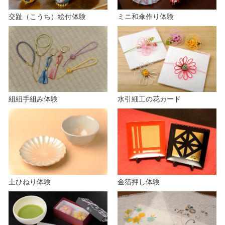
交趾（こうち）絵付体験
ミニ和傘作り体験
組紐手組み体験
水引細工の花カード
土ひねり体験
金箔押し体験