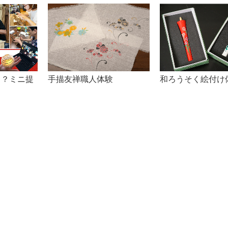
！？ミニ提
手描友禅職人体験
和ろうそく絵付け