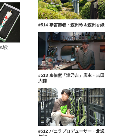
#514 篠笛奏者・森田玲＆森田香織
体験
#513 京佃煮「津乃吉」店主・吉田
大輔
#512 バニラプロデューサー・北辺