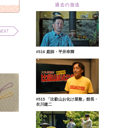
過去の放送
NEXT
#516 庭師・平井幸輝
#515 「比叡山お化け屋敷」館長・
衣川建二