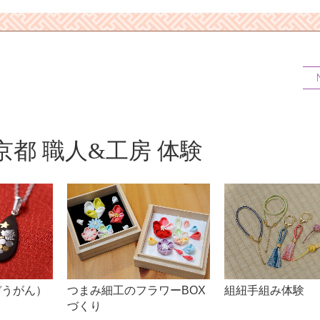
都 職人&工房 体験
ぞうがん）
つまみ細工のフラワーBOX
組紐手組み体験
づくり