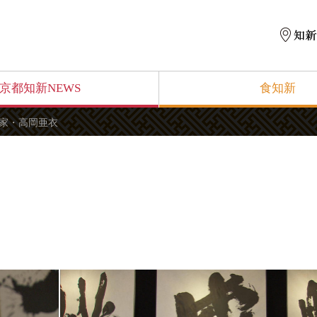
京都知新NEWS
食知新
家・高岡亜衣