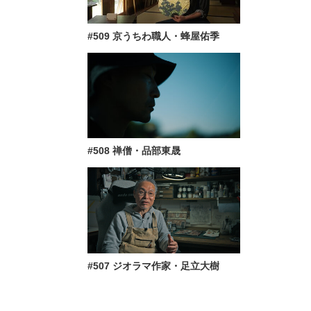
#509 京うちわ職人・蜂屋佑季
#508 禅僧・品部東晟
#507 ジオラマ作家・足立大樹