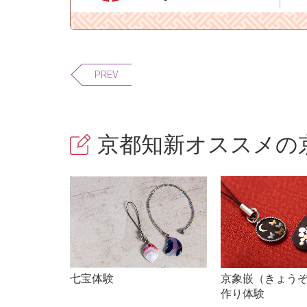
PREV
京都知新オススメの京
七宝体験
京象嵌（きょう
作り体験