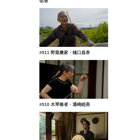
佑智
#511 野菜農家・樋口昌孝
#510 木琴奏者・通崎睦美