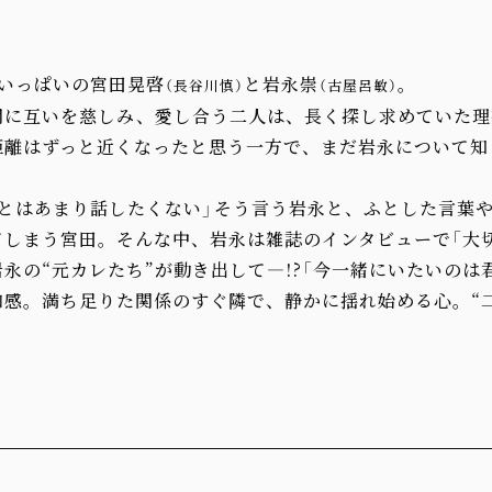
せいっぱいの宮田晃啓
と岩永崇
。
（長谷川慎）
（古屋呂敏）
間に互いを慈しみ、愛し合う二人は、長く探し求めていた理
距離はずっと近くなったと思う一方で、まだ岩永について知
とはあまり話したくない」――そう言う岩永と、ふとした言葉
てしまう宮田。そんな中、岩永は雑誌のインタビューで「大
永の“元カレたち”が動き出して―!?「今一緒にいたいのは君
感。満ち足りた関係のすぐ隣で、静かに揺れ始める心。“二度