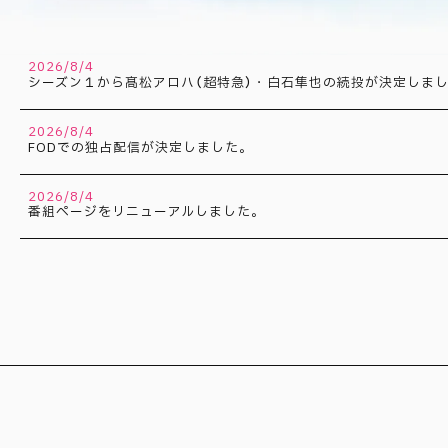
2026/8/4
シーズン１から髙松アロハ（超特急）・白石隼也の続投が決定しま
2026/8/4
FODでの独占配信が決定しました。
2026/8/4
番組ページをリニューアルしました。
2026/8/4
色気溢れるポスタービジュアルを解禁しました。
2026/7/8
2026年8月27日（木）に、日本初のファンミーティング開催が決定
2026/7/8
原作の木下けい子先生から、お祝いイラストが届きました。