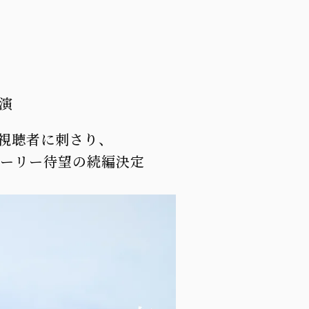
子〉の再会ラブストーリー 待望の続編決
演
視聴者に刺さり、
トーリー
待望の続編決定