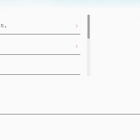
した。
！