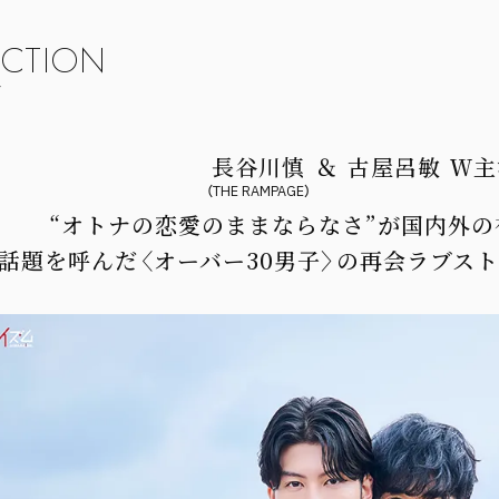
2026/7/8
長谷川慎（THE RAMPAGE）＆古屋呂敏が再び！〈オーバー30男
UCTION
定！
長谷川慎
＆
古屋呂敏
Ｗ主
（THE RAMPAGE）
“オトナの恋愛のままならなさ”が
国内外の
話題を呼んだ
〈オーバー30男子〉の
再会ラブス