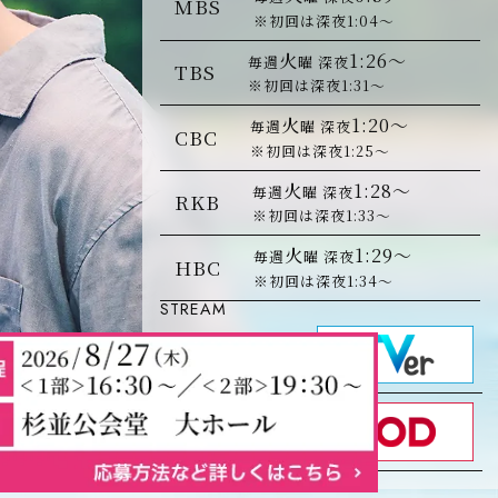
MBS
※初回は深夜1:04～
火
1:26～
毎週
曜 深夜
TBS
※初回は深夜1:31～
火
1:20～
毎週
曜 深夜
CBC
※初回は深夜1:25～
火
1:28～
毎週
曜 深夜
RKB
※初回は深夜1:33～
火
1:29～
毎週
曜 深夜
HBC
※初回は深夜1:34～
STREAM
無料見逃し配信
TBSの放送後配信開始
独占配信