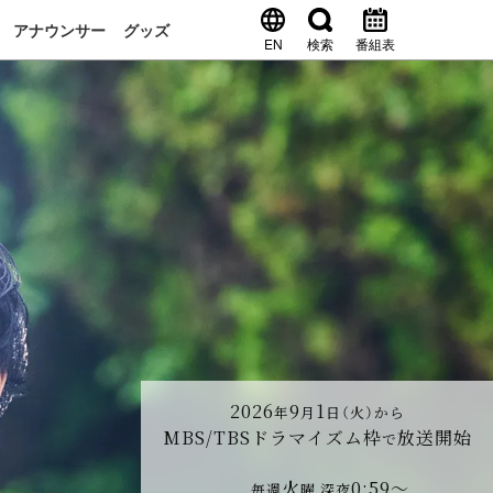
アナウンサー
グッズ
EN
検索
番組表
2026
9
1
年
月
日（火）から
MBS/TBSドラマイズム枠
放送開始
で
火
0:59～
毎週
曜 深夜