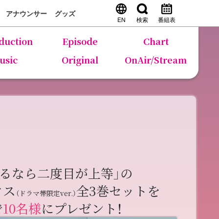
アナウンサー
グッズ
EN
検索
番組表
duction
Episode
Chart
usic
Original
OnAir/Stream
するなら二度目が上等」の
クス
全3巻セットを
（ドラマ帯限定ver.）
で
10名様
にプレゼント！