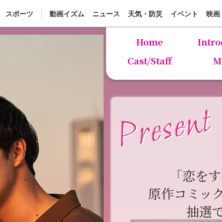
スポーツ
動画イズム
ニュース
天気・防災
イベント
映画
Home
Intro
Cast/Staff
M
Present
「恋を
原作コミッ
抽選