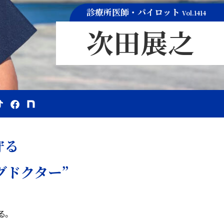
診療所医師・パイロット
Vol.1414
次田展之
守る
グドクター”
る。