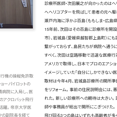
診療所医師・次田展之が向かったのはヘリ
へヘリコプターを飛ばして患者の元へ駆け
瀬戸内海に浮かぶ百島（ももしま・広島
15年前、次田はその百島に診療所を開設
市）、岩城島（愛媛県越智郡上島町）に
繋がっておらず、島民たちが病院へ通う
すべく、次田は空路移動で迅速な医療行
アメリカで取得し、日本でプロのエアシ
イメージしていた「自分にしかできない医
飛行機の操縦免許取
取材は今年4月、岩城島診療所の開所準
ョーパイロットの
をリフォーム。事前の住民説明会には、
橋病院に入局し、医
れた。新しい診療所への期待は大きい。
本のアクロバット飛行
師や事務員が総出で開所にこぎつけた。
て活躍。帝京大学医
クの副院長を経て
飛び回る3つの島はいずれも高齢者が多