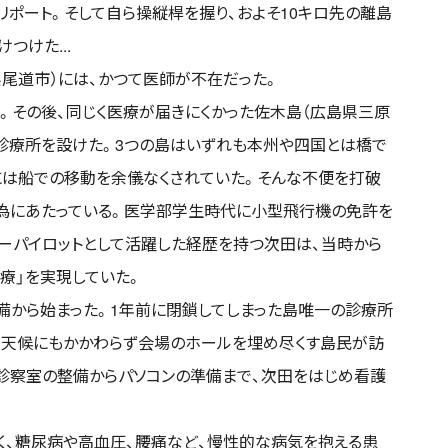
ポート。そして自ら操縦桿を握り、およそ10キロ先の離島
つけた...
県尾道市）には、かつて医師が不在だった。
。その後、同じく医療が届きにくかった佐木島（広島県三原
も診療所を設けた。3つの島はいずれも本州や四国とは橋で
には船での移動を余儀なくされていた。そんな不便を打破
為にあたっている。医学部学生時代に小型飛行機の免許を
ョーパイロットとして活躍した経歴を持つ次田は、当時から
療」を実現していた。
備から始まった。1年前に閉鎖してしまった島唯一の診療所
悪天候にもかかわらず会場のホールを埋め尽くす島民が訪
診察室の整備からパソコンの準備まで、次田をはじめ看護
く、糖尿病や高血圧、腰痛など、慢性的な病気を抱える患