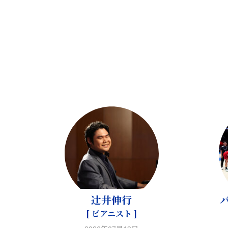
辻󠄀井伸行
[ ピアニスト ]