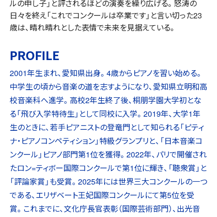
ルの申し子」と評されるほどの演奏を繰り広げる。怒涛の
日々を終え「これでコンクールは卒業です」と言い切った23
歳は、晴れ晴れとした表情で未来を見据えている。
PROFILE
2001年生まれ、愛知県出身。4歳からピアノを習い始める。
中学生の頃から音楽の道を志すようになり、愛知県立明和高
校音楽科へ進学。高校2年生終了後、桐朋学園大学初とな
る「飛び入学特待生」として同校に入学。2019年、大学1年
生のときに、若手ピアニストの登竜門として知られる「ピティ
ナ・ピアノコンペティション」特級グランプリと、「日本音楽コ
ンクール」ピアノ部門第1位を獲得。2022年、パリで開催され
たロン=ティボー国際コンクールで第1位に輝き、「聴衆賞」と
「評論家賞」も受賞。2025年には世界三大コンクールの一つ
である、エリザベート王妃国際コンクールにて第5位を受
賞。これまでに、文化庁長官表彰（国際芸術部門）、出光音