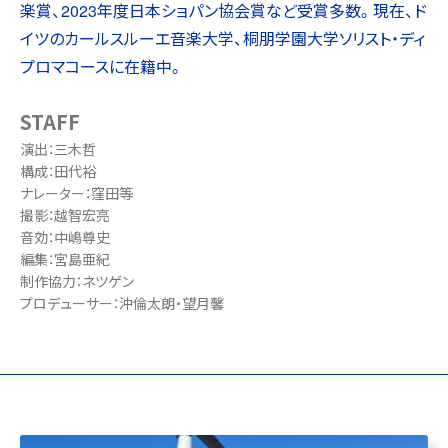
楽賞、2023年度日本ショパン協会賞など受賞多数。現在、ド
イツのカールスルーエ音楽大学、桐朋学園大学ソリスト・ディ
プロマコースに在籍中。
STAFF
演出：三木哲
構成：田代裕
ナレーター：窪田等
撮影：越智宏亮
音効：中嶋尊史
編集：宮島亜紀
制作協力：ネツゲン
プロデューサー：沖倫太朗・望月馨