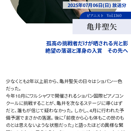
2025年07月06日(日) 放送分
ピアニスト
Vol.1360
亀井聖矢
孤高の挑戦者だけが晒される光と影
絶望の落選と渾身の入賞 その先へ
少なくとも2年以上前から、亀井聖矢の日々はショパン一色
だった。
今年10月にワルシャワで開催されるショパン国際ピアノコン
クールに挑戦することが、亀井を次なるステージに導くはず
だと、誰もが信じて疑わなかった。しかし、4月に行われた予
備予選でまさかの落選。後に「前夜から心も体もこの世のも
のとは思えないような状態だった」と語ったほどの異様な緊