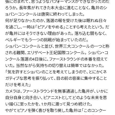
張にのまれて、思うようなパフォーマンスができなかったのだ
ろうか。長年焦がれてきた本大会に進むことなく、亀井のシ
ョパン・コンクールは唐突に終わってしまった。
何が足りなかったのか、落選の報を受けた後は眠れぬ日々
を過ごし、一時は「ピアノをやめる」ことすら考えたという。だ
が亀井にはそうできない理由があった。落ち込む間もなく、
ベルギーでもう一つの挑戦が始まっていたのだ。
ショパン・コンクールと並び、世界三大コンクールの一つと称
される難関、エリザベート王妃国際コンクール。ショパン・コ
ンクール落選の4日後に、ファーストラウンドの本番を控えて
いた。当然ながら気持ちの切り替えは簡単ではなかった。
「気を許すとショパンのことを考えてしまうので、とにかくネ
ガティブな思考を振り払って、目の前の音楽に集中すること
だけを考えた」
カメラは、ファーストラウンドを無事通過した亀井が、いかに
自分自身と向き合い、ピアニストとしてどのような未来を思
い描くに至ったかを、1か月に渡って見つめ続けた。
やがてピアノを弾く喜びを取り戻した亀井は「このコンクー