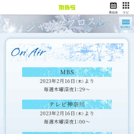
番組表
ナビ
情報・報道
バラエティ
MENU
ドラマ
アニメ
On Air
スポーツ
動画イズム
ニュース
MBS
天気・防災
イベント
2023年2月16日
より
（木）
毎週木曜深夜1：29～
映画
アナウンサー
テレビ神奈川
グッズ
2023年2月16日
より
（木）
毎週木曜深夜1：00～
EN
検索
番組表