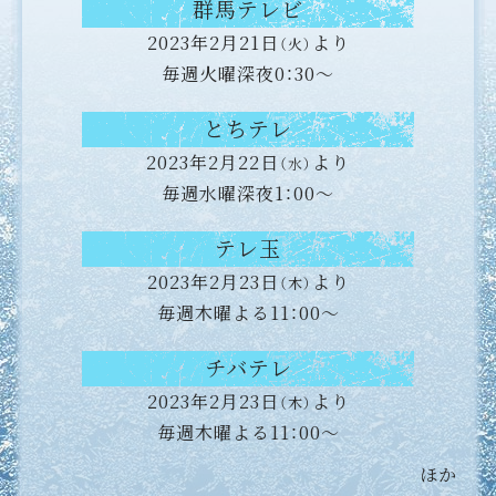
群馬テレビ
2023年2月21日
より
（火）
毎週火曜深夜0：30～
とちテレ
2023年2月22日
より
（水）
毎週水曜深夜1：00～
テレ玉
2023年2月23日
より
（木）
毎週木曜よる11：00～
チバテレ
2023年2月23日
より
（木）
毎週木曜よる11：00～
ほか