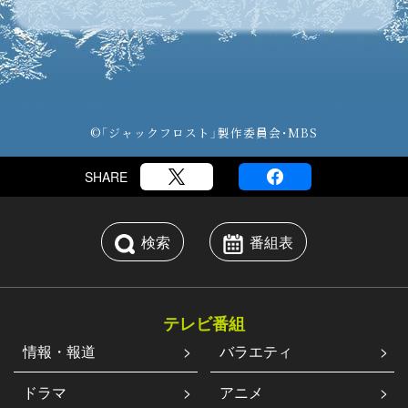
©「ジャックフロスト」製作委員会・MBS
SHARE
検索
番組表
テレビ番組
情報・報道
バラエティ
ドラマ
アニメ