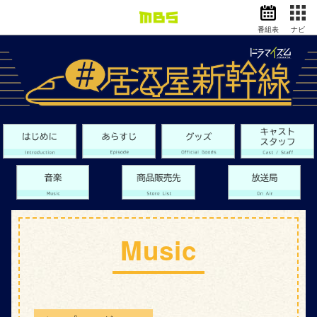
番組表
ナビ
情報・報道
バラエティ
ドラマ
アニメ
スポーツ
動画イズム
ニュース
天気・防災
イベント
映画
アナウンサー
Music
グッズ
EN
検索
番組表