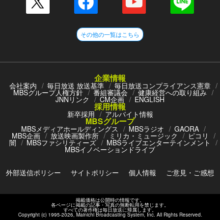
その他の一覧はこちら
企業情報
会社案内
毎日放送 放送基準
毎日放送コンプライアンス憲章
MBSグループ人権方針
番組審議会
健康経営への取り組み
JNNリンク
CM企画
ENGLISH
採用情報
新卒採用
アルバイト情報
MBSグループ
MBSメディアホールディングス
MBSラジオ
GAORA
MBS企画
放送映画製作所
ミリカ・ミュージック
ピコリ
闇
MBSファシリティーズ
MBSライブエンターテインメント
MBSイノベーションドライブ
外部送信ポリシー
サイトポリシー
個人情報
ご意見・ご感想
掲載価格は公開時の情報です。
各ページに掲載の記事・写真の無断転用を禁じます。
すべての著作権は毎日放送に帰属します。
Copyright (c) 1995-
2026
, Mainichi Broadcasting System, Inc. All Rights Reserved.