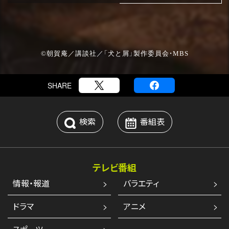
©朝賀庵／講談社／「犬と屑」製作委員会・MBS
2023.7.14 update!
相関図を更新しました。
SHARE
検索
番組表
テレビ番組
情報・報道
バラエティ
ドラマ
アニメ
2023.7.14 update!