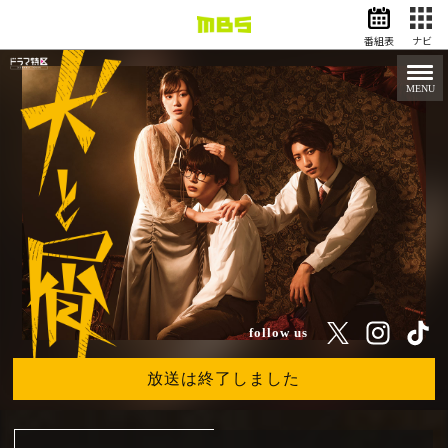
番組表
ナビ
情報・報道
バラエティ
MENU
ドラマ
アニメ
スポーツ
動画イズム
ニュース
天気・防災
イベント
映画
アナウンサー
follow us
グッズ
EN
検索
番組表