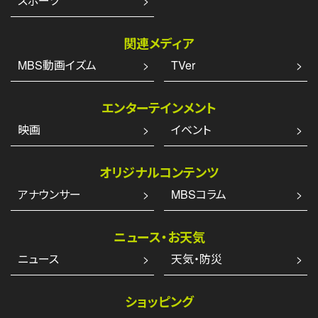
スポーツ
第7話に有名画家・蛯原匠役で猪塚健太が出演
決定！キャストコメントを公開しました。
関連メディア
MBS動画イズム
TVer
エンターテインメント
映画
イベント
オリジナルコンテンツ
アナウンサー
MBSコラム
2023.7.10 update!
第6話の予告動画を公開しました。
ニュース・お天気
ニュース
天気・防災
ショッピング