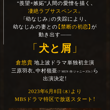
“羨望×嫉妬”
人間の愛憎を描く、
凄絶ラブサスペンス。
「幼なじみ」の失踪により、
幼なじみの妻との
【禁断の初恋】
が
動き出す――
「
犬と屑
」
倉悠貴
地上波ドラマ単独初主演
三原羽衣、
中村嶺亜
ら
（7 MEN 侍/ジャニーズJr.）
出演決定！
2023年6月8日
より
（木）
MBSドラマ特区で
放送スタート！