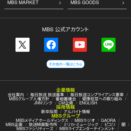
MBS MARKET
MBS GOODS
MBS 公式アカウント
2023.7.7 update!
第6話のあらすじと場面写を公開しました。
その他の一覧はこちら
企業情報
会社案内
毎日放送 放送基準
毎日放送コンプライアンス憲章
MBSグループ人権方針
番組審議会
健康経営への取り組み
JNNリンク
CM企画
ENGLISH
採用情報
新卒採用
アルバイト情報
MBSグループ
MBSメディアホールディングス
MBSラジオ
GAORA
MBS企画
放送映画製作所
ミリカ・ミュージック
ピコリ
闇
MBSファシリティーズ
MBSライブエンターテインメント
2023.7.3 update!