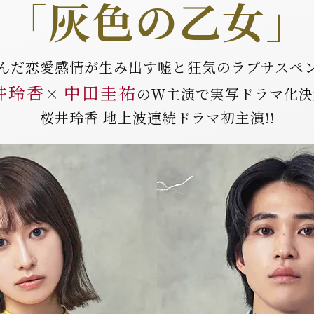
「
灰色の乙女
」
んだ恋愛感情が生み出す
嘘と狂気のラブサスペ
井玲香
中田圭祐
×
の
Ｗ主演で実写ドラマ化決
桜井玲香 地上波連続ドラマ初主演!!