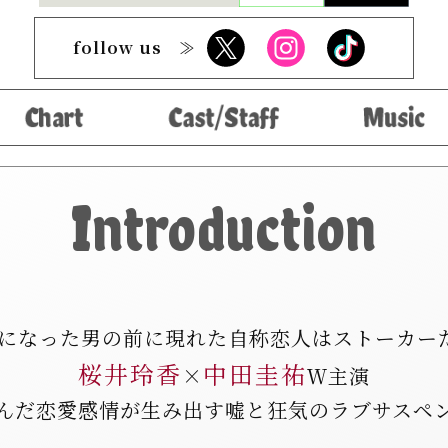
follow us ≫
Introduction
になった男の前に現れた
自称恋人はストーカーだ
桜井玲香
中田圭祐
×
Ｗ主演
んだ恋愛感情が生み出す
嘘と狂気のラブサスペ