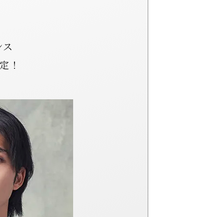
ンス
定！