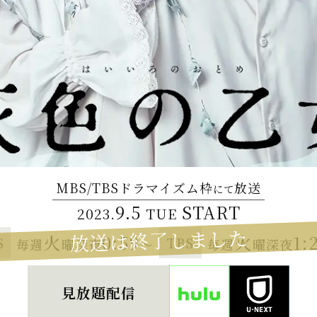
MBS/TBSドラマイズム枠
放送
にて
9.5
START
2023.
TUE
火
0:59
火
1:
S
TBS
毎週
曜
深夜
～
毎週
曜
深夜
見放題配信