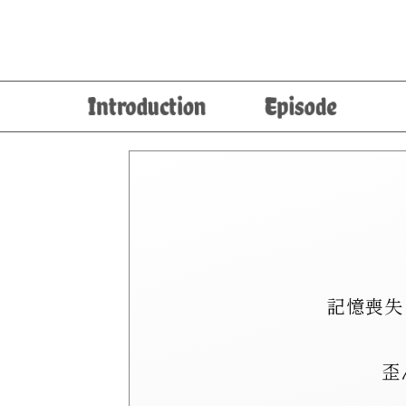
記憶喪失
歪