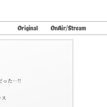
った…!!
ンス