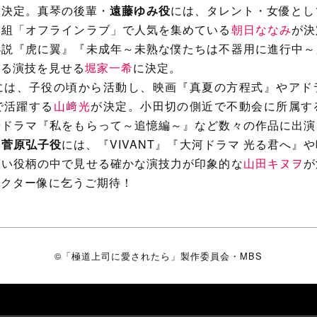
に決定。真琴の後輩・
遠藤ゆみ役
には、タレント・女優として活
番組「オフラインラブ」で人気を集めている
朝日ななみ
が決
小説『虎に翼』『未成年～未熟な僕たちは不器用に進行中～
ある演技を見せる
堀家一希
に決定。
には、子役の頃から活動し、映画『真夏の方程式』やアド
で活躍する
山﨑光
が決定。小田切の側近で不動会に所属す
やドラマ『私をもらって～追憶編～』など数々の作品に出演
・
菅原弘子役
には、『VIVANT』『大河ドラマ 光る君へ』
広い役柄の中で見せる確かな演技力が印象的な
山田キヌヲ
が
ラクター像に乞うご期待！
©「極道上司に愛されたら」製作委員会・MBS