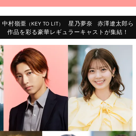
中村嶺亜
星乃夢奈
赤澤遼太郎ら
（KEY TO LIT）
作品を彩る
豪華レギュラーキャストが集結！