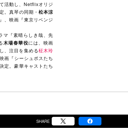
動し、Netflixオリジ
定。真琴の同期・
松本涼
』、映画『東京リベンジ
ラマ『素晴らしき哉、先
る
木場春華役
には、映画
し、注目を集める
柾木玲
や映画『シーシュポスたち
決定。豪華キャストたち
SHARE