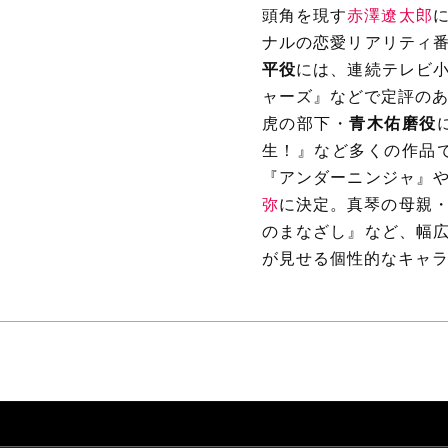
頭角を現す
赤澤遼太郎
ナルの恋愛リアリティ
平役
には、連続テレビ
ャーズ』などで定評の
虎の部下・
青木佑磨役
生！』など多くの作品
『アンダーニンジャ』
弥
に決定。真琴の母親
のまなざし』など、幅
が見せる個性的なキャ