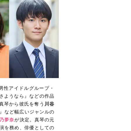
内男性アイドルグループ・
生さようなら』などの作品
真琴から彼氏を奪う
川谷
』など幅広いジャンルの
乃夢奈
が決定。真琴の元
演を務め、俳優としての