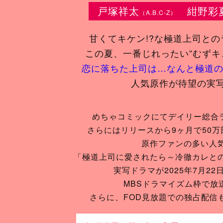
戸塚祥太
紺野彩
（A.B.C-Z）
甘くてキケン!?な
極道上司との
この夏、一番じれったい
“むずキ
恋に落ちた上司は…
なんと極道の
人気原作が待望の実
めちゃコミックにて
デイリー総合
さらにはリリースから
9ヶ月で50
原作ファンの多い人
「極道上司に愛されたら～
冷徹カレと
実写ドラマが2025年7月22
MBSドラマイズム枠で放
さらに、FOD見放題での独占配信