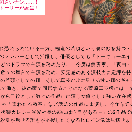
間違いナシ……！
トーリーが誕生!!
ばれ恐れられている一方、極道の若頭という裏の顔を持つ
C-Zのメンバーとして活躍し、俳優としても「トーキョーエ
などのドラマで主演を務めたり、「今度は愛妻家」「夜曲～
ど数々の舞台で主演を務め、安定感のある演技力に定評を持
道の若頭としての顔、そして真琴だけに見せる甘い顔のギャ
て働き、彼の家で同居することになる菅原真琴役には、no
頃から子役として数々の作品に出演し女優として強い存在感
」や「宙わたる教室」など話題の作品に出演し、今年放送
「復讐カレシ～溺愛社長の顔にはウラがある～」の2作品で
野彩夏が魅せる誰もが応援したくなるヒロイン像は見逃せま