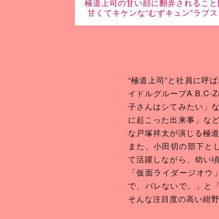
極道上司の甘い顔に
翻弄されること
甘くてキケンな
“むずキュン”ラブス
“極道上司”と社員に呼
イドルグループA.B.
子さんはシてみたい」
に起こった出来事」な
な戸塚祥太が演じる極
また、小田切の部下とし
て活躍しながら、幼い
「仮面ライダージオウ
で、バレないで。」と
そんな注目度の高い紺