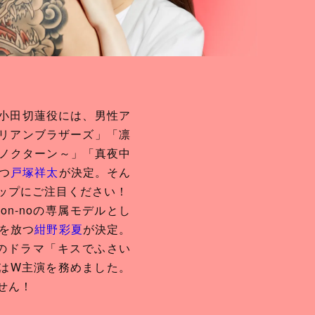
・小田切蓮役には、男性ア
イリアンブラザーズ」「凛
ノクターン～」「真夜中
つ
戸塚祥太
が決定。そん
ップにご注目ください！
n-noの専属モデルとし
を放つ
紺野彩夏
が決定。
のドラマ「キスでふさい
はW主演を務めました。
せん！