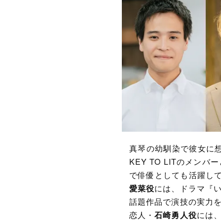
真琴の幼馴染で彼女に
KEY TO LITの
で俳優としても活躍し
愛菜役
には、ドラマ『
話題作品で演技の実力
恋人・
石崎勇人役
には