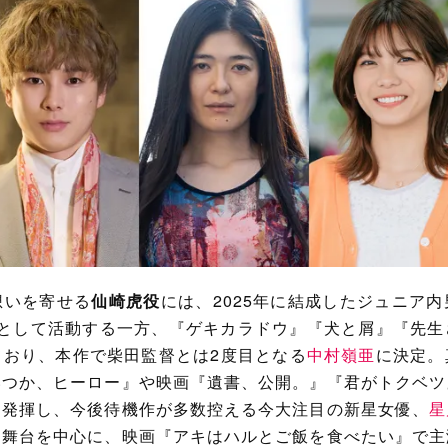
想いを寄せる
仙崎虎役
には、2025年に結成したジュニア
メンバーとして活動する一方、『ゲキカラドウ』『犬と屑』『先
ており、本作で柴田監督とは2度目となる
中村嶺亜
に決定。
いつか、ヒーロー』や映画『遺書、公開。』『君がトクベツ
を発揮し、今後待機作が多数控える今大注目の新星女優、
星
、舞台を中心に、映画『アキはハルとご飯を食べたい』で主