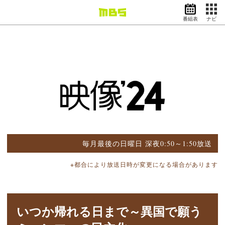
番組表
ナビ
情報・報道
バラエティ
ドラマ
アニメ
スポーツ
動画イズム
ニュース
天気・防災
イベント
毎月最後の日曜日 深夜0:50～1:50放送
映画
アナウンサー
※都合により放送日時が変更になる場合があります
グッズ
いつか帰れる日まで～異国で願う
EN
検索
番組表