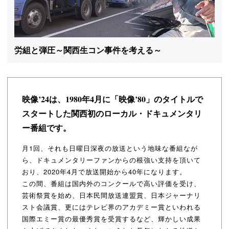
労組と弾圧～関西生コン事件を考える～
映像’24は、1980年4月に「映像’80」のタイトルで
スタートした
関西初のローカル・ドキュメンタリ
ー番組です。
月1回、それも日曜日深夜の放送という地味な番組なが
ら、ドキュメンタリーファンからの根強い支持を頂いて
おり、2020年4月で放送開始から40年になります。
この間、番組は国内外のコンクールで高い評価を受け、
芸術祭賞を始め、日本民間放送連盟賞、日本ジャーナリ
スト会議賞、更にはテレビ界のアカデミー賞といわれる
国際エミー賞の最優秀賞を受賞するなど、輝かしい成果