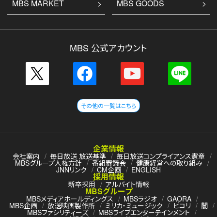
MBS MARKET
MBS GOODS
MBS 公式アカウント
その他の一覧はこちら
企業情報
会社案内
毎日放送 放送基準
毎日放送コンプライアンス憲章
MBSグループ人権方針
番組審議会
健康経営への取り組み
JNNリンク
CM企画
ENGLISH
採用情報
新卒採用
アルバイト情報
MBSグループ
MBSメディアホールディングス
MBSラジオ
GAORA
MBS企画
放送映画製作所
ミリカ・ミュージック
ピコリ
闇
MBSファシリティーズ
MBSライブエンターテインメント