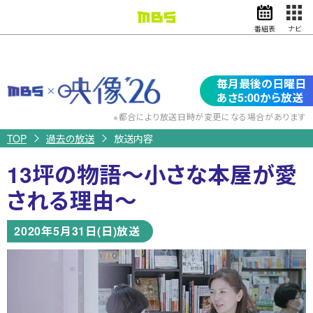
番組表
ナビ
情報・報道
バラエティ
映
毎月最後の日曜日
ドラマ
アニメ
像’26
あさ5:00から放送
スポーツ
※都合により放送日時が変更になる場合があります
TOP
過去の放送
放送内容
動画イズム
ニュース
13坪の物語～小さな本屋が愛
天気・防災
イベント
される理由～
映画
アナウンサー
2020年5月31日(日)放送
グッズ
EN
検索
番組表