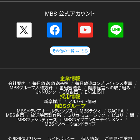
MBS 公式アカウント
その他の一覧はこちら
企業情報
会社案内
毎日放送 放送基準
毎日放送コンプライアンス憲章
MBSグループ人権方針
番組審議会
健康経営への取り組み
JNNリンク
CM企画
ENGLISH
採用情報
新卒採用
アルバイト情報
MBSグループ
MBSメディアホールディングス
MBSラジオ
GAORA
MBS企画
放送映画製作所
ミリカ・ミュージック
ピコリ
闇
MBSファシリティーズ
MBSライブエンターテインメント
MBSイノベーションドライブ
外部送信ポリシー
サイトポリシー
個人情報
ご意見・ご感想