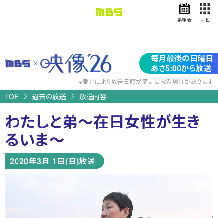
番組表
ナビ
情報・報道
バラエティ
映
毎月最後の日曜日
ドラマ
アニメ
像’26
あさ5:00から放送
スポーツ
※都合により放送日時が変更になる場合があります
TOP
過去の放送
放送内容
動画イズム
ニュース
わたしと弟～在日女性が生き
天気・防災
イベント
るいま～
映画
アナウンサー
2020年3月 1日(日)放送
グッズ
EN
検索
番組表