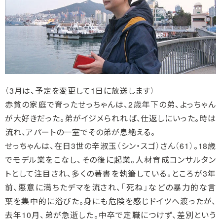
（3月は、予定を変更して1日に放送します）
赤貧の家庭で育ったせっちゃんは、2歳年下の弟、よっちゃん
が大好きだった。弟がイジメられれば、仕返しにいった。時は
流れ、アパートの一室でその弟が息絶える。
せっちゃんは、在日3世の辛淑玉（シン・スゴ）さん（61）。18歳
でモデル業をこなし、その後に起業。人材育成コンサルタン
トとして注目され、多くの著書を執筆している。ところが3年
前、悪意に満ちたデマを流され、「死ね」などの暴力的な言
葉を集中的に浴びた。身にも危険を感じドイツへ渡ったが、
去年10月、弟が急逝した。中卒で定職につけず、差別という