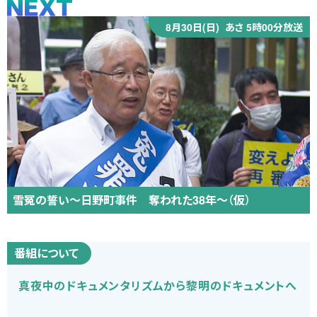
8月30日(日)
あさ 5時00分放送
雪冤の誓い～日野町事件 奪われた38年～（仮）
番組について
真夜中のドキュメンタリズムから黎明のドキュメントへ