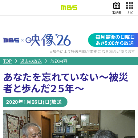
番組表
ナビ
情報・報道
バラエティ
映
毎月最後の日曜日
ドラマ
アニメ
像’26
あさ5:00から放送
スポーツ
※都合により放送日時が変更になる場合があります
TOP
過去の放送
放送内容
動画イズム
ニュース
あなたを忘れていない～被災
天気・防災
イベント
者と歩んだ２５年～
映画
アナウンサー
2020年1月26日(日)放送
グッズ
EN
検索
番組表