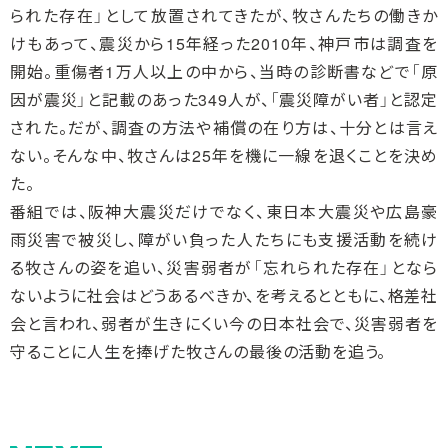
られた存在」として放置されてきたが、牧さんたちの働きか
けもあって、震災から15年経った2010年、神戸市は調査を
開始。重傷者1万人以上の中から、当時の診断書などで「原
因が震災」と記載のあった349人が、「震災障がい者」と認定
された。だが、調査の方法や補償の在り方は、十分とは言え
ない。そんな中、牧さんは25年を機に一線を退くことを決め
た。
番組では、阪神大震災だけでなく、東日本大震災や広島豪
雨災害で被災し、障がい負った人たちにも支援活動を続け
る牧さんの姿を追い、災害弱者が「忘れられた存在」となら
ないように社会はどうあるべきか、を考えるとともに、格差社
会と言われ、弱者が生きにくい今の日本社会で、災害弱者を
守ることに人生を捧げた牧さんの最後の活動を追う。