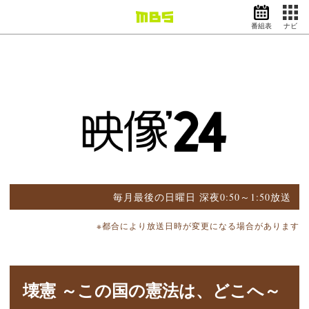
番組表
ナビ
情報・報道
バラエティ
ドラマ
アニメ
スポーツ
動画イズム
ニュース
天気・防災
イベント
毎月最後の日曜日 深夜0:50～1:50放送
映画
アナウンサー
※都合により放送日時が変更になる場合があります
グッズ
壊憲 ～この国の憲法は、どこへ～
EN
検索
番組表