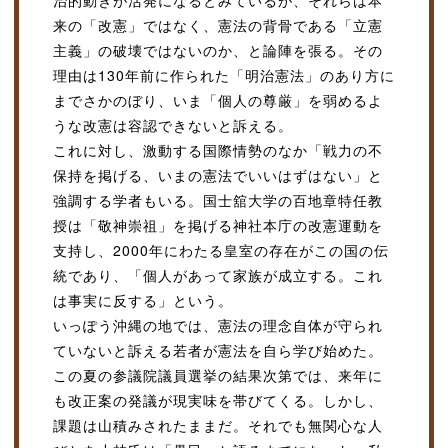
治的動きが活発になるとみているが、それらは本
来の「改憲」ではなく、憲法の背骨である「立憲
主義」の破壊ではないのか、と論陣を張る。その
理由は130年前に作られた「明治憲法」のあり方に
までさかのぼり、いま「個人の尊厳」を弱めるよ
うな改憲は容認できないと訴える。
これに対し、激動する国際情勢のなか「戦力の不
保持を掲げる、いまの憲法でいいはずはない」と
強調する学者もいる。国士舘大学の百地章特任教
授は「敬神崇祖」を掲げる神社本庁の改憲運動を
支持し、2000年にわたる皇室の存在がこの国の伝
統であり、「個人があって家族が成立する。これ
は事実に反する」という。
いっぽう沖縄の地では、憲法の理念自体が守られ
ていないと訴える若者が憲法を自ら学び始めた。
この夏の参議院議員選挙の結果次第では、来年に
も改正案の発議が現実味を帯びてくる。しかし、
課題は山積みされたままだ。それでも無関心な人