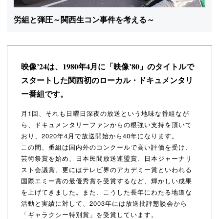
労組と弾圧～関西生コン事件を考える～
映像’24は、1980年4月に「映像’80」のタイトルで
スタートした
関西初のローカル・ドキュメンタリ
ー番組です。
月1回、それも日曜日深夜の放送という地味な番組なが
ら、ドキュメンタリーファンからの根強い支持を頂いて
おり、2020年4月で放送開始から40年になります。
この間、番組は国内外のコンクールで高い評価を受け、
芸術祭賞を始め、日本民間放送連盟賞、日本ジャーナリ
スト会議賞、更にはテレビ界のアカデミー賞といわれる
国際エミー賞の最優秀賞を受賞するなど、輝かしい成果
を上げてきました。また、こうした長年にわたる地道な
活動と実績に対して、2003年には放送批評懇談会から
「ギャラクシー特別賞」を受賞しています。